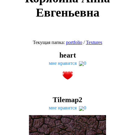
Евгеньевна
Текущая папка:
port­fo­lio
/
Tex­tures
heart
мне нравится
0
Tilemap
2
мне нравится
0