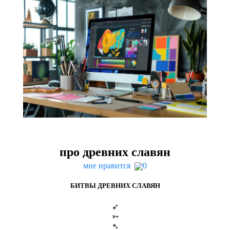
про древних славян
мне нравится
0
БИТВЫ
ДРЕВНИХ
СЛАВЯН
➶
➳
➴