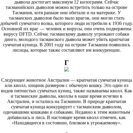
дьявола достигает максимум
12
килограмм. Сейчас
тасманийских дьяволов можно встретить только на острове
Тасмания, хотя раньше они обитали и на материке. У
тасманских дьяволов было мало врагов, они могли стать
добычей сумчатого волка, которого люди истребили к
1936
году.
Основной их враг — человек и вирусы, они очень подвержены
вирусу
DFTD
. Сейчас тасманскому дьяволу угрожают собаки
динго, молодого тасманского дьявола может убить крапчатая
сумчатая куница. В
2001
году на острове Тасмания появились
лисицы, которые также составляют им конкуренции.
Г
Следующее животное Австралии — крапчатая сумчатая куница
или кволл, хищник размером с обычную кошку. Это один из
видов пятнистых сумчатых куниц, также называемы кволл. Как
и тасманские дьяволы, кволлы в наше время исчезви в
Австралии, и остались на Тасмании. В природе крапчатая
сумчатая куница конкурирует с тасманским дьяволом,
одичавшими кошками и собаками. Недавно к этим животным
добавилась и лиса. В настоящее время кволл отмечен, как
«Находящиеся в состоянии, близком к угрожаемому».
<