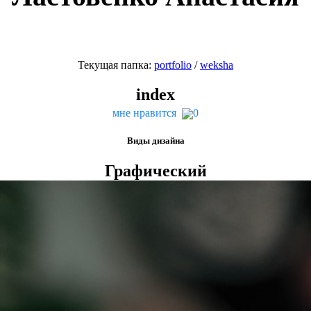
Текущая папка:
port­fo­lio
/
wek­sha
index
мне нравится
0
Виды дизайна
Графический