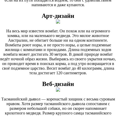
если на их пути попадается водоём, то они с удовольствием
напиваются и даже купаются.
Арт-дизайн
На весь мир известен вомбат. Он похож или на огромного
хомяка, или на маленького медведя. Это милое животное
Австралии, не обитает больше ни на одном континенте.
Вомбаты роют норы, и не просто норы, а целые подземные
жилища с комнатами и проходами. Длина подземных ходов
вомбата может достигать
30
метров. В дикой природе вомбат
ведёт ночной образ жизни. Выбираясь из своего укрытия ночью,
он проводит время в поисках корма, а под утро возвращается в
своё подземное царство. Весит вомбат до
40
килограмм, длина
тела достигает
120
сантиметров.
Веб-дизайн
Тасманийский дьявол — коренастый хищник с весьма суровым
нравом. Хотя размер тасманийского дьявола сопоставим с
размером небольшой собаки, но он скорее напоминает
крохотного медведя. Размер крупного самца тасманийского