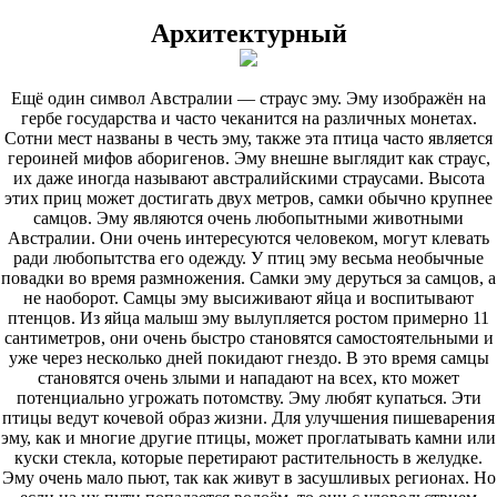
Архитектурный
Ещё один символ Австралии — страус эму. Эму изображён на
гербе государства и часто чеканится на различных монетах.
Сотни мест названы в честь эму, также эта птица часто является
героиней мифов аборигенов. Эму внешне выглядит как страус,
их даже иногда называют австралийскими страусами. Высота
этих приц может достигать двух метров, самки обычно крупнее
самцов. Эму являются очень любопытными животными
Австралии. Они очень интересуются человеком, могут клевать
ради любопытства его одежду. У птиц эму весьма необычные
повадки во время размножения. Самки эму деруться за самцов, а
не наоборот. Самцы эму высиживают яйца и воспитывают
птенцов. Из яйца малыш эму вылупляется ростом примерно
11
сантиметров, они очень быстро становятся самостоятельными и
уже через несколько дней покидают гнездо. В это время самцы
становятся очень злыми и нападают на всех, кто может
потенциально угрожать потомству. Эму любят купаться. Эти
птицы ведут кочевой образ жизни. Для улучшения пишеварения
эму, как и многие другие птицы, может проглатывать камни или
куски стекла, которые перетирают растительность в желудке.
Эму очень мало пьют, так как живут в засушливых регионах. Но