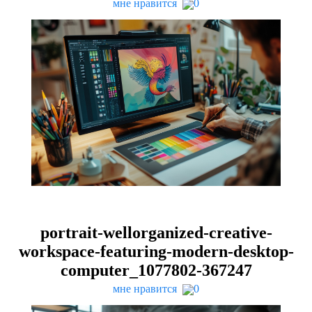
мне нравится
0
portrait-wellorganized-creative-
workspace-featuring-modern-desktop-
computer_
1077802
-
367247
мне нравится
0