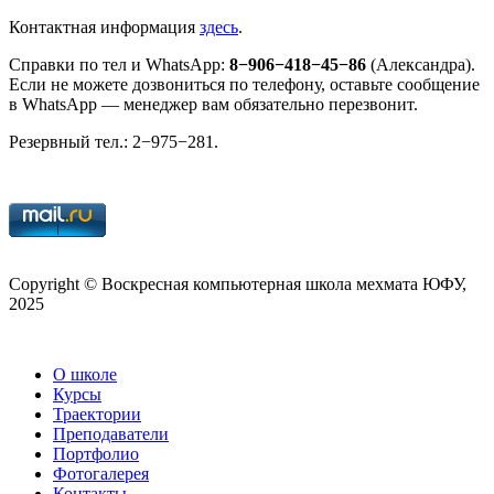
Контактная информация
здесь
.
Справки по тел и What­sApp:
8
−
906
−
418
−
45
−
86
(Александра).
Если не можете дозвониться по телефону, оставьте сообщение
в What­sApp — менеджер вам обязательно перезвонит.
Резервный тел.:
2
−
975
−
281
.
Copy­right © Воскресная компьютерная школа мехмата
ЮФУ
,
2025
О школе
Курсы
Траектории
Преподаватели
Портфолио
Фотогалерея
Контакты