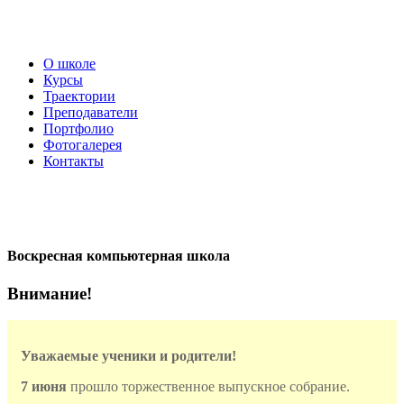
О школе
Курсы
Траектории
Преподаватели
Портфолио
Фотогалерея
Контакты
Воскресная компьютерная школа
Внимание!
Уважаемые ученики и родители!
7
июня
прошло торжественное выпускное собрание.