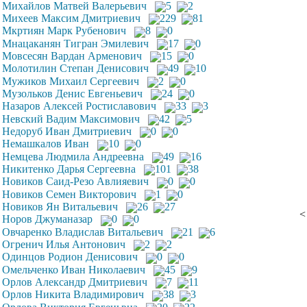
Михайлов Матвей Валерьевич
5
2
Михеев Максим Дмитриевич
229
81
Мкртиян Марк Рубенович
8
0
Мнацаканян Тигран Эмилевич
17
0
Мовсесян Вардан Арменович
15
0
Молотилин Степан Денисович
49
10
Мужиков Михаил Сергеевич
2
0
Музольков Денис Евгеньевич
24
0
Назаров Алексей Ростиславович
33
3
Невский Вадим Максимович
42
5
Недоруб Иван Дмитриевич
0
0
Немашкалов Иван
10
0
Немцева Людмила Андреевна
49
16
Никитенко Дарья Сергеевна
101
38
Новиков Саид-Резо Авлияевич
0
0
Новиков Семен Викторович
1
0
Новиков Ян Витальевич
26
27
<
Норов Джуманазар
0
0
Овчаренко Владислав Витальевич
21
6
Огренич Илья Антонович
2
2
Одинцов Родион Денисович
0
0
Омельченко Иван Николаевич
45
9
Орлов Александр Дмитриевич
7
11
Орлов Никита Владимирович
38
3