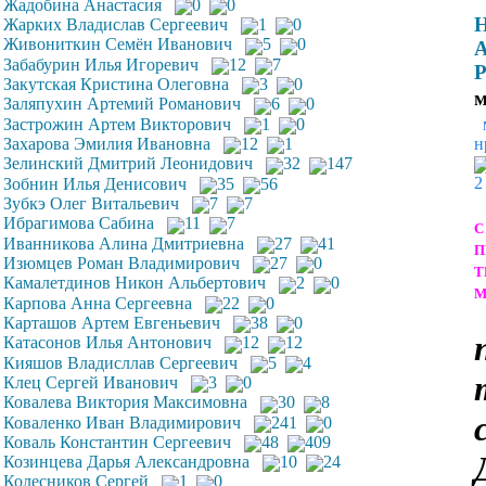
Жадобина Анастасия
0
0
Н
Жарких Владислав Сергеевич
1
0
Живониткин Семён Иванович
5
0
А
Забабурин Илья Игоревич
12
7
Р
Закутская Кристина Олеговна
3
0
м
Заляпухин Артемий Романович
6
0
Застрожин Артем Викторович
1
0
Захарова Эмилия Ивановна
12
1
н
Зелинский Дмитрий Леонидович
32
147
2
Зобнин Илья Денисович
35
56
Зубкэ Олег Витальевич
7
7
Ибрагимова Сабина
11
7
С
Иванникова Алина Дмитриевна
27
41
П
Изюмцев Роман Владимирович
27
0
Т
Камалетдинов Никон Альбертович
2
0
М
Карпова Анна Сергеевна
22
0
Карташов Артем Евгеньевич
38
0
Катасонов Илья Антонович
12
12
Кияшов Владисллав Сергеевич
5
4
Клец Сергей Иванович
3
0
Ковалева Виктория Максимовна
30
8
Коваленко Иван Владимирович
241
0
Коваль Константин Сергеевич
48
409
Козинцева Дарья Александровна
10
24
Колесников Сергей
1
0