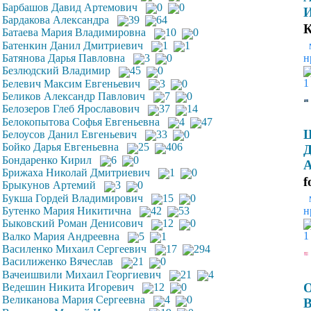
Барбашов Давид Артемович
0
0
И
Бардакова Александра
39
64
К
Батаева Мария Владимировна
10
0
Батенкин Данил Дмитриевич
1
1
н
Батянова Дарья Павловна
3
0
Безлюдский Владимир
45
0
1
Белевич Максим Евгеньевич
3
0
Беликов Александр Павлович
7
0
Белозеров Глеб Ярославович
37
14
Белокопытова Софья Евгеньевна
4
47
Белоусов Данил Евгеньевич
33
0
Бойко Дарья Евгеньевна
25
406
Д
Бондаренко Кирил
6
0
А
Брижаха Николай Дмитриевич
1
0
f
Брыкунов Артемий
3
0
Букша Гордей Владимирович
15
0
Бутенко Мария Никитична
42
53
н
Быковский Роман Денисович
12
0
1
Валко Мария Андреевна
5
1
Василенко Михаил Сергеевич
17
294
Василиженко Вячеслав
21
0
Вачеишвили Михаил Георгиевич
21
4
Ведешин Никита Игоревич
12
0
Великанова Мария Сергеевна
4
0
В