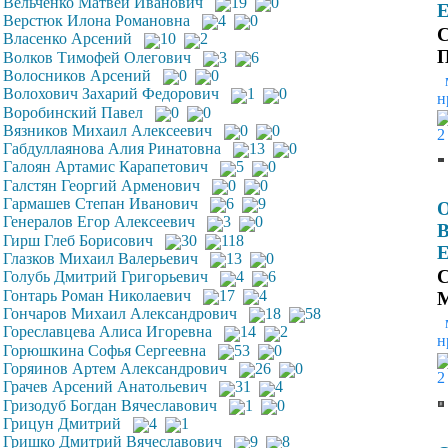
Вельченко Матвей Иванович
19
0
Е
Верстюк Илона Романовна
4
0
С
Власенко Арсений
10
2
П
Волков Тимофей Олегович
3
6
Волосников Арсений
0
0
Волохович Захарий Федорович
1
0
н
Воробинский Павел
0
0
Вязников Михаил Алексеевич
0
0
2
Габдуллаянова Алия Ринатовна
13
0
Галоян Артамис Карапетович
5
0
Галстян Георгий Арменович
0
0
Гармашев Степан Иванович
6
9
Генералов Егор Алексеевич
3
0
В
Гирш Глеб Борисович
30
118
Е
Глазков Михаил Валерьевич
13
0
С
Голубь Дмитрий Григорьевич
4
6
Гонтарь Роман Николаевич
17
4
Гончаров Михаил Александрович
18
58
Гореславцева Алиса Игоревна
14
2
н
Горюшкина Софья Сергеевна
53
0
Горяинов Артем Александрович
26
0
2
Грачев Арсений Анатольевич
31
4
Гризодуб Богдан Вячеславович
1
0
Грицун Дмитрий
4
1
Гришко Дмитрий Вячеславович
9
8