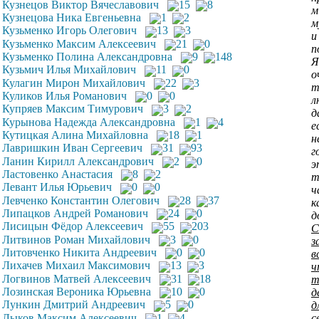
Кузнецов Виктор Вячеславович
15
8
м
Кузнецова Ника Евгеньевна
1
2
м
Кузьменко Игорь Олегович
13
3
и
Кузьменко Максим Алексеевич
21
0
п
Кузьменко Полина Александровна
9
148
Я
Кузьмич Илья Михайлович
11
0
о
Кулагин Мирон Михайлович
22
3
т
Куликов Илья Романович
0
0
л
Купряев Максим Тимурович
3
2
д
Курынова Надежда Александровна
1
4
е
Кутицкая Алина Михайловна
18
1
н
Лавришкин Иван Сергеевич
31
93
г
Ланин Кирилл Александрович
2
0
э
Ластовенко Анастасия
8
2
т
Левант Илья Юрьевич
0
0
ч
Левченко Константин Олегович
28
37
к
Липацков Андрей Романович
24
0
д
Лисицын Фёдор Алексеевич
55
203
С
Литвинов Роман Михайлович
3
0
з
Литовченко Никита Андреевич
0
0
в
Лихачев Михаил Максимович
13
3
ч
Логвинов Матвей Алексеевич
31
18
Лозинская Вероника Юрьевна
10
0
д
Лункин Дмитрий Андреевич
5
0
д
Лыков Максим Алексеевич
1
4
с