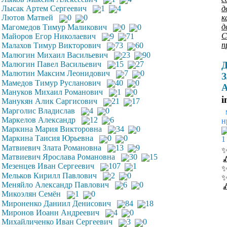
д
Лысак Артем Сергеевич
1
4
к
Лютов Матвей
0
0
д
Магомедов Тимур Маликович
0
0
С
Майоров Егор Николаевич
9
71
п
Малахов Тимур Викторович
73
60
Малюгин Михаил Васильевич
23
90
Д
Малюгин Павел Васильевич
15
27
Малютин Максим Леонидович
7
0
З
Мамедов Тимур Русланович
40
0
А
Мануков Михаил Романович
1
0
i
Манукян Алик Саргисович
21
17
Марголис Владислав
4
0
Маркелов Александр
12
6
н
Маркина Мария Викторовна
34
0
Маркина Таисия Юрьевна
0
0
1
Матвиевич Злата Романовна
13
9
Матвиевич Ярослава Романовна
30
15

Мезенцев Иван Сергеевич
107
1
Мельков Кирилл Павлович
2
0
Меняйло Александр Павлович
6
0

Микоэлян Семён
1
0
Мироненко Даниил Денисович
84
18
Миронов Иоанн Андреевич
4
0
Михайличенко Иван Сергеевич
3
0