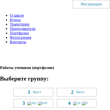
Инструкции
О школе
Курсы
Траектории
Преподаватели
Портфолио
Фотогалерея
Контакты
Работы учеников (портфолио)
Выберите группу:
1
2
Прог
1
Прог
1
3
4
302
618
10
0