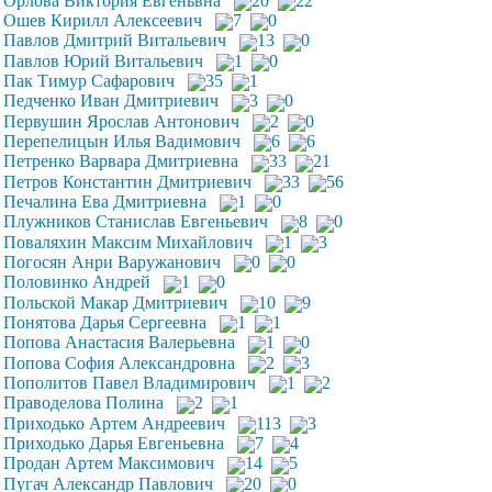
Орлова Виктория Евгеньвна
20
22
Ошев Кирилл Алексеевич
7
0
Павлов Дмитрий Витальевич
13
0
Павлов Юрий Витальевич
1
0
Пак Тимур Сафарович
35
1
Педченко Иван Дмитриевич
3
0
Первушин Ярослав Антонович
2
0
Перепелицын Илья Вадимович
6
6
Петренко Варвара Дмитриевна
33
21
Петров Константин Дмитриевич
33
56
Печалина Ева Дмитриевна
1
0
Плужников Станислав Евгеньевич
8
0
Поваляхин Максим Михайлович
1
3
Погосян Анри Варужанович
0
0
Половинко Андрей
1
0
Польской Макар Дмитриевич
10
9
Понятова Дарья Сергеевна
1
1
Попова Анастасия Валерьевна
1
0
Попова София Александровна
2
3
Пополитов Павел Владимирович
1
2
Праводелова Полина
2
1
Приходько Артем Андреевич
113
3
Приходько Дарья Евгеньевна
7
4
Продан Артем Максимович
14
5
Пугач Александр Павлович
20
0