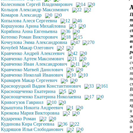
Колесников Сергей Владимирович
14
0
Кольцов Александр Максимович
22
2
П
Комаров Александр
0
0
т
Копылова Алеся Сергеевна
12
46
м
Коршунова Арина Михайловна
3
0
с
Корябина Анна Евгеньевна
36
0
ж
Котенко Роман Викторович
18
15
в
Кочеулова Эмма Александровна
47
270
в
Кочубей Макар Олегович
2
2
р
Кравченко Андрей Алексеевич
42
0
а
Кравченко Артем Максимович
21
0
с
Кравченко Иван Александрович
11
9
с
Кравченко Матвей Данилович
6
0
т
Кравченко Николай Иванович
10
10
п
Крамарев Макар Сергеевич
6
0
с
Красноруцкий Вадим Константинович
33
161
В
Краснощеченко Екатерина
5
0
о
Краснощеченко Екатерина Николаевна
17
0
т
Кривогузов Гавриил
10
0
к
Крыштопа Никита Андреевич
1
0
и
Крюкова Мария Викторовна
2
0
ж
Кударенко Роман
2
0
д
Кудинова Кира Сергеевна
36
22
и
Кудряшов Илья Слободанович
2
0
п