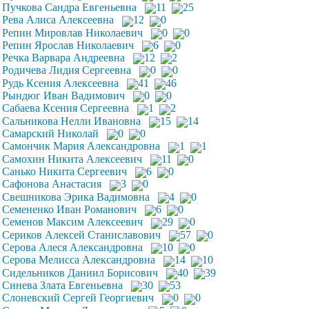
Пучкова Сандра Евгеньевна
11
25
Рева Алиса Алексеевна
12
0
Репин Мировлав Николаевич
0
0
Репин Ярослав Николаевич
6
0
Речка Варвара Андреевна
12
2
Родичева Лидия Сергеевна
0
0
Рудь Ксения Алексеевна
41
46
Рындюг Иван Вадимович
0
0
Сабаева Ксения Сергеевна
1
2
Сальникова Нелли Ивановна
15
14
Самарский Николай
0
0
Самончик Мария Александровна
1
1
Самохин Никита Алексеевич
11
0
Санько Никита Сергеевич
6
0
Сафонова Анастасия
3
0
Свешникова Эрика Вадимовна
4
0
Семененко Иван Романович
6
0
Семенов Максим Алексеевич
29
0
Сериков Алексей Станиславович
57
0
Серова Алеся Александровна
10
0
Серова Мелисса Александровна
14
10
Сидельников Даниил Борисович
40
39
Синева Злата Евгеньевна
30
53
Слоневский Сергей Георгиевич
0
0