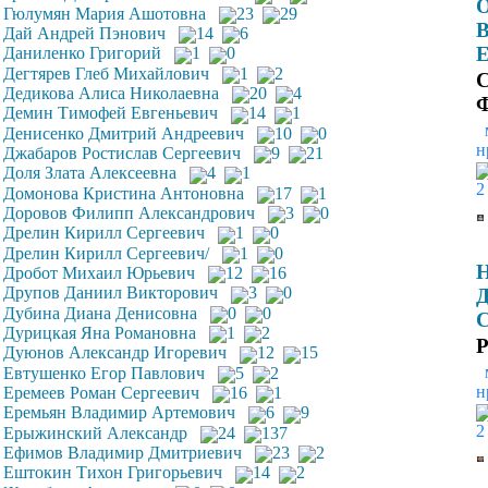
Гюлумян Мария Ашотовна
23
29
В
Дай Андрей Пэнович
14
6
Е
Даниленко Григорий
1
0
Дегтярев Глеб Михайлович
1
2
С
Дедикова Алиса Николаевна
20
4
Демин Тимофей Евгеньевич
14
1
Денисенко Дмитрий Андреевич
10
0
н
Джабаров Ростислав Сергеевич
9
21
Доля Злата Алексеевна
4
1
2
Домонова Кристина Антоновна
17
1
Доровов Филипп Александрович
3
0
Дрелин Кирилл Сергеевич
1
0
Дрелин Кирилл Сергеевич/
1
0
Н
Дробот Михаил Юрьевич
12
16
Друпов Даниил Викторович
3
0
Д
Дубина Диана Денисовна
0
0
С
Дурицкая Яна Романовна
1
2
P
Дуюнов Александр Игоревич
12
15
Евтушенко Егор Павлович
5
2
н
Еремеев Роман Сергеевич
16
1
Еремьян Владимир Артемович
6
9
2
Ерыжинский Александр
24
137
Ефимов Владимир Дмитриевич
23
2
Ештокин Тихон Григорьевич
14
2