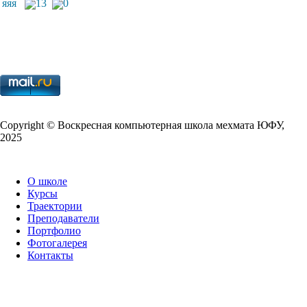
яяя
13
0
Copy­right © Воскресная компьютерная школа мехмата
ЮФУ
,
2025
О школе
Курсы
Траектории
Преподаватели
Портфолио
Фотогалерея
Контакты