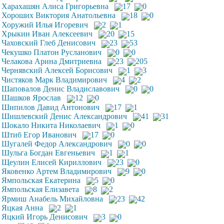
Харахашян Алиса Григорьевна
17
0
Хороших Виктория Анатольевна
18
0
Хоружий Илья Игоревич
2
1
Хрыкин Иван Алексеевич
20
15
Чаховский Глеб Денисович
23
53
Чекушко Платон Русланович
0
0
Челакова Арина Дмитриевна
23
205
Чернявский Алексей Борисович
1
3
Чистяков Марк Владимирович
4
2
Шаповалов Денис Владиславович
0
0
Шашков Ярослав
12
0
Шипилов Давид Антонович
17
1
Шишлевский Денис Александрович
41
31
Шокало Никита Николаевич
1
0
Штиб Егор Иванович
17
0
Шугалей Федор Александрович
0
0
Шульга Богдан Евгеньевич
1
1
Щеулин Елисей Кириллович
23
0
Яковенко Артем Владимирович
9
0
Ямпольская Екатерина
5
0
Ямпольская Елизавета
8
2
Ярмиш Анабель Михайловна
23
42
Яцкая Анна
2
1
Яцкий Игорь Денисович
3
0