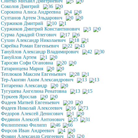
Снитко Михаил Дмитриевич
5
0
Соколов Дмитрий
36
0
Сорокина Алиса Андреевна
4
8
Султанов Артем Эльдарович
0
0
Суржиков Дмитрий
10
1
Суржиков Дмитрий Константинович
3
0
Сурма Аркадий Олегович
17
6
Сухин Александр Николаевич
18
1
Сярейка Роман Евгеньевич
22
43
Тануйлов Александр Владимирович
42
30
Тануйлов Артем
1
0
Таросян Софи Огановна
20
0
Татаринцева Мария
0
0
Теплюков Максим Евгеньевич
28
1
Тер-Акопян Аким Александрович
13
13
Титаренко Александр
0
0
Тугушева Ангелина Ренатовна
13
15
Туркеев Ярослав
0
0
Фадеев Матвей Евгеньевич
20
0
Фадеев Николай Алексеевич
16
73
Федоров Алексей Денисович
1
0
Федянин Алексей Антонович
25
31
Филиппенко Филипп
46
66
Фирсов Иван Андреевич
4
0
Фомин Александр Сергеевич
0
0