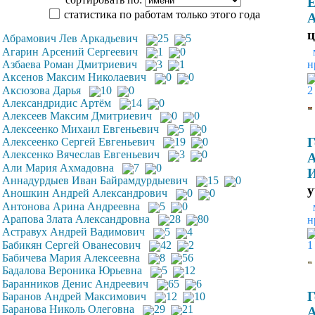
статистика по работам только этого года
А
ц
Абрамович Лев Аркадьевич
25
5
Агарин Арсений Сергеевич
1
0
Азбаева Роман Дмитриевич
3
1
н
Аксенов Максим Николаевич
0
0
Аксюзова Дарья
10
0
2
Александридис Артём
14
0
Алексеев Максим Дмитриевич
0
0
Алексеенко Михаил Евгеньевич
5
0
Г
Алексеенко Сергей Евгеньевич
19
0
Алексенко Вячеслав Евгеньевич
3
0
А
Али Мария Ахмадовна
7
0
И
Аннадурдыев Иван Байрамдурдыевич
15
0
y
Аношкин Андрей Александрович
0
0
Антонова Арина Андреевна
5
0
Арапова Злата Александровна
28
80
н
Астравух Андрей Вадимович
5
4
Бабикян Сергей Ованесович
42
2
1
Бабичева Мария Алексеевна
8
56
Бадалова Вероника Юрьевна
5
12
Баранников Денис Андреевич
65
6
Г
Баранов Андрей Максимович
12
10
Баранова Николь Олеговна
29
21
А