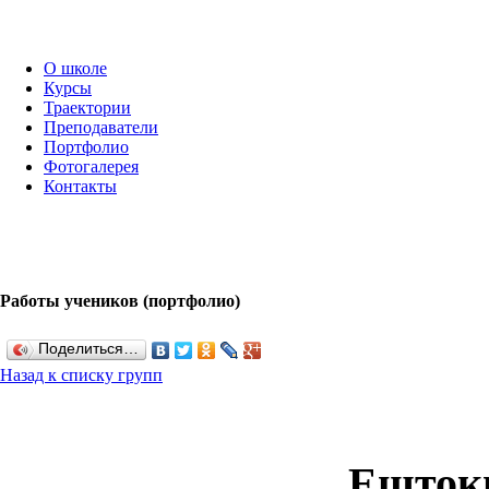
О школе
Курсы
Траектории
Преподаватели
Портфолио
Фотогалерея
Контакты
Работы учеников (портфолио)
Поделиться…
Назад к списку групп
Ештоки