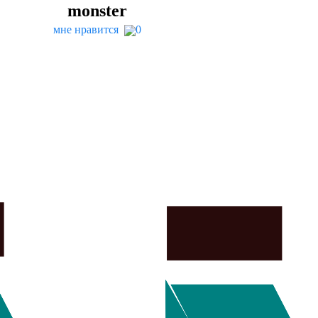
mon­ster
мне нравится
0