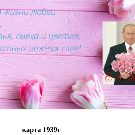
карта
1939
г