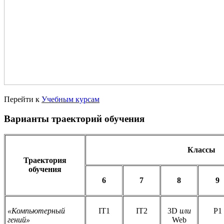
Перейти к
Учебным курсам
Варианты траекторий обучения
Классы
Траектория
обучения
6
7
8
9
«Компьютерный
IT
1
IT
2
3
D
или
P
1
гений»
Web