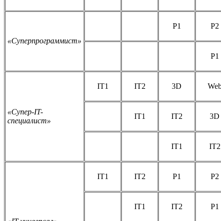
P
1
P
2
«Суперпрограммист»
P
1
IT
1
IT
2
3
D
We
«Супер-IT-
IT
1
IT
2
3
D
специалист»
IT
1
IT
2
IT
1
IT
2
P
1
P
2
IT
1
IT
2
P
1