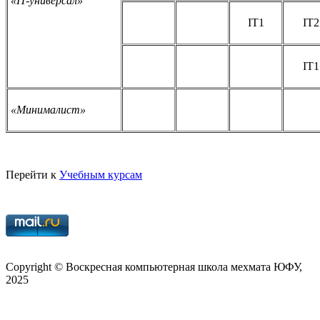
«IT-универсал»
IT
1
IT
2
IT
1
«Минималист»
Перейти к
Учебным курсам
Copy­right © Воскресная компьютерная школа мехмата
ЮФУ
,
2025