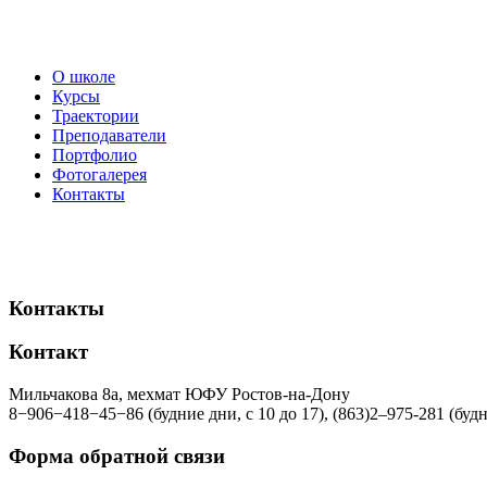
О школе
Курсы
Траектории
Преподаватели
Портфолио
Фотогалерея
Контакты
Контакты
Контакт
Мильчакова
8
а, мехмат
ЮФУ
Ростов-на-Дону
8
−
906
−
418
−
45
−
86
(будние дни, с
10
до
17
), (
863
)
2
–
975
-
281
(будн
Форма обратной связи