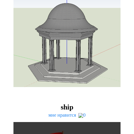
ship
мне нравится
0