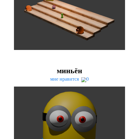
миньён
мне нравится
0