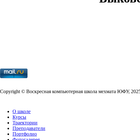
Copy­right © Воскресная компьютерная школа мехмата
ЮФУ
,
202
О школе
Курсы
Траектории
Преподаватели
Портфолио
Фотогалерея