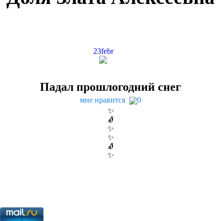
23
febr
Падал прошлогодний снег
мне нравится
0
✨
🧦
✨
✨
🧦
✨