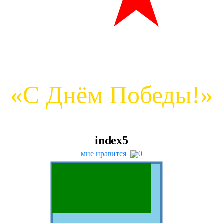
«С Днём Победы!»
index
5
мне нравится
0