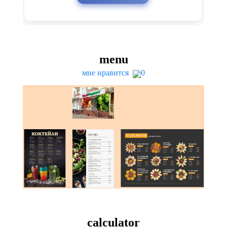
menu
мне нравится
0
cal­cu­la­tor