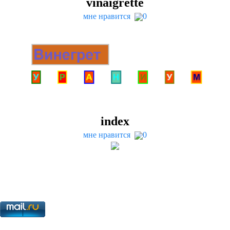
vinai­grette
мне нравится
0
index
мне нравится
0