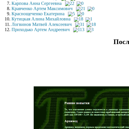
Карпова Анна Сергеевна
22
0
Кравченко Артем Максимович
21
0
Краснощеченко Екатерина
5
0
Кутицкая Алина Михайловна
18
1
Логвинов Матвей Алексеевич
31
18
Приходько Артем Андреевич
113
3
Посл