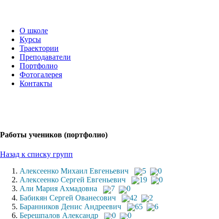
О школе
Курсы
Траектории
Преподаватели
Портфолио
Фотогалерея
Контакты
Работы учеников (портфолио)
Назад к списку групп
Алексеенко Михаил Евгеньевич
5
0
Алексеенко Сергей Евгеньевич
19
0
Али Мария Ахмадовна
7
0
Бабикян Сергей Ованесович
42
2
Баранников Денис Андреевич
65
6
Берешпалов Александр
0
0