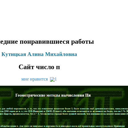
едние понравившиеся работы
Кутицкая Алина Михайловна
Сайт число п
мне нравится
1