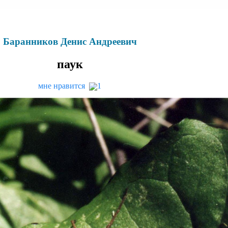
Баранников Денис Андреевич
паук
мне нравится
1