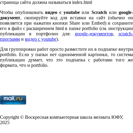
страница сайта должна называться index.html
Чтобы опубликовать
видео с youtube
или
Scratch
или
google-
документ
, скопируйте код для вставки на сайт (обычно он
появляется при нажатии кнопки Share или Embed) и сохраните
его в файл с расширением html в папке port­fo­lio (см. инструкции
публикации в портфолио для:
google-документов
,
scratch
программ
и
видео с youtube
).
Для группировки работ просто разместите их в подпапке внутри
port­fo­lio. Если у папки нет одноименной картинки, то система
публикации думает, что это подпапка с работами того же
формата, что и port­fo­lio.
Copy­right © Воскресная компьютерная школа мехмата
ЮФУ
,
2025