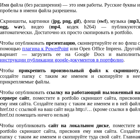
Имя файла (без расширения) — это имя работы. Русские буквы и
пробелы в имени файла разрешены.
Скриншоты, картинки (
jpg, png, gif
), флеш (
swf
), музыка (
mp
3
,
ogg, wav
), видео (
mp
4
, кодек h
264
) — публикуютс
автоматически. Достаточно их просто скопировать в port­fo­lio.
Чтобы опубликовать
презентацию
, сконвертируйте ее во флеш 
помощью
плагина к Pow­er­Point
или Open Office Impress. Другой
вариант — загрузить ее на Google Docs и выполнить
инструкции публикации google-документов в портфолио
.
Чтобы
прикрепить произвольный файл к скриншоту
создайте папку с таким же именем и скопируйте в нее
прикрепляемые файлы.
Чтобы опубликовать
ссылку на работающий выложенный н
сервере сайт
, поместите в port­fo­lio скриншот сайта, присвоив
ему имя сайта. Создайте папку с таким же именем и в ней файл
href.txt с ссылкой на ваш сайт вида http://… (кроме ссылки в файл
href.txt помещать ничего нельзя)
Чтобы опубликовать
сайт на локальном диске
, поместите 
port­fo­lio скриншот сайта, присвоив ему имя сайта. Создайте
папку с таким же именем и скопируйте туда свой сайт. Главная