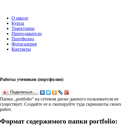
О школе
Курсы
Траектории
Преподаватели
Портфолио
Фотогалерея
Контакты
Работы учеников (портфолио)
Поделиться…
Папки „port­fo­lio“ на сетевом диске данного пользователя не
существует. Создайте ее и скопируйте туда скриншоты своих
работ.
Формат содержимого папки port­fo­lio: