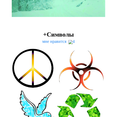
+Символы
мне нравится
4