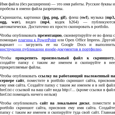
Имя файла (без расширения) — это имя работы. Русские буквы и
пробелы в имени файла разрешены.
Скриншоты, картинки (
jpg, png, gif
), флеш (
swf
), музыка (
mp
3
,
ogg, wav
), видео (
mp
4
, кодек h
264
) — публикуютс
автоматически. Достаточно их просто скопировать в port­fo­lio.
Чтобы опубликовать
презентацию
, сконвертируйте ее во флеш 
помощью
плагина к Pow­er­Point
или Open Office Impress. Другой
вариант — загрузить ее на Google Docs и выполнить
инструкции публикации google-документов в портфолио
.
Чтобы
прикрепить произвольный файл к скриншоту
создайте папку с таким же именем и скопируйте в нее
прикрепляемые файлы.
Чтобы опубликовать
ссылку на работающий выложенный н
сервере сайт
, поместите в port­fo­lio скриншот сайта, присвоив
ему имя сайта. Создайте папку с таким же именем и в ней файл
href.txt с ссылкой на ваш сайт вида http://… (кроме ссылки в файл
href.txt помещать ничего нельзя)
Чтобы опубликовать
сайт на локальном диске
, поместите 
port­fo­lio скриншот сайта, присвоив ему имя сайта. Создайте
папку с таким же именем и скопируйте туда свой сайт. Главная