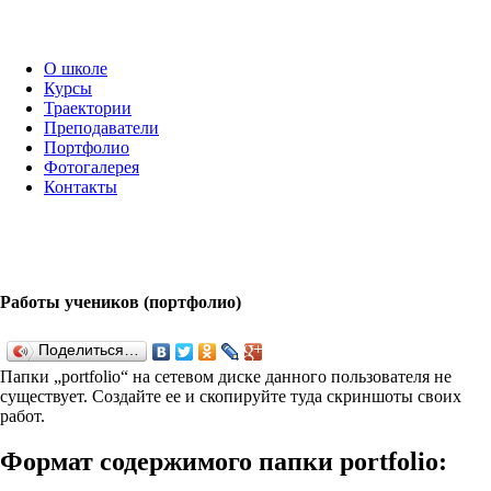
О школе
Курсы
Траектории
Преподаватели
Портфолио
Фотогалерея
Контакты
Работы учеников (портфолио)
Поделиться…
Папки „port­fo­lio“ на сетевом диске данного пользователя не
существует. Создайте ее и скопируйте туда скриншоты своих
работ.
Формат содержимого папки port­fo­lio: