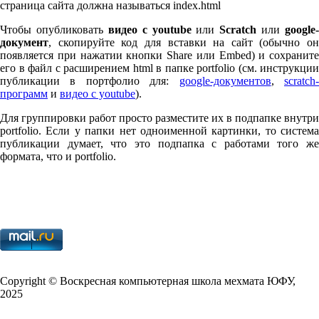
страница сайта должна называться index.html
Чтобы опубликовать
видео с youtube
или
Scratch
или
google-
документ
, скопируйте код для вставки на сайт (обычно он
появляется при нажатии кнопки Share или Embed) и сохраните
его в файл с расширением html в папке port­fo­lio (см. инструкции
публикации в портфолио для:
google-документов
,
scratch
программ
и
видео с youtube
).
Для группировки работ просто разместите их в подпапке внутри
port­fo­lio. Если у папки нет одноименной картинки, то система
публикации думает, что это подпапка с работами того же
формата, что и port­fo­lio.
Copy­right © Воскресная компьютерная школа мехмата
ЮФУ
,
2025