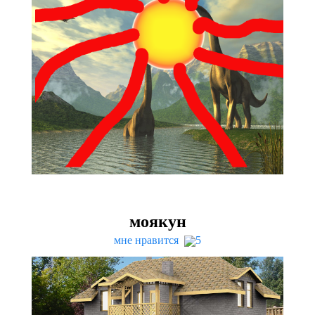
моякун
мне нравится
5