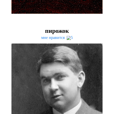
пирожок
мне нравится
5