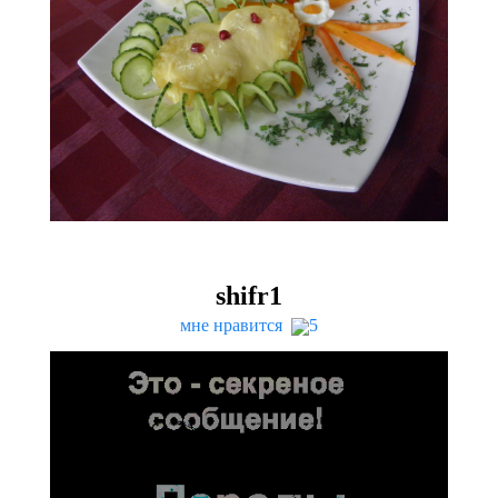
shifr
1
мне нравится
5