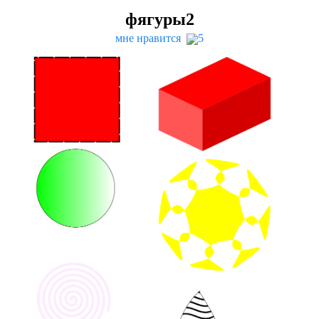
фягуры
2
мне нравится
5