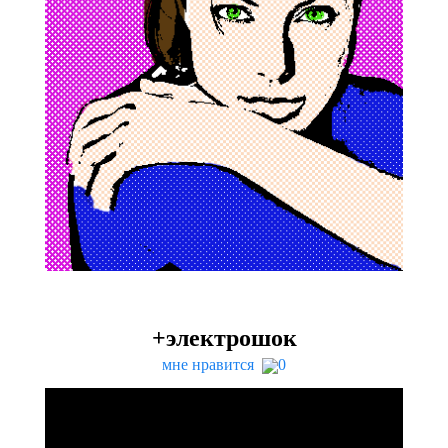
+электрошок
мне нравится
0