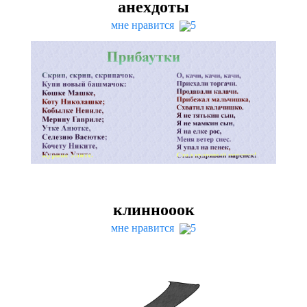
анехдоты
мне нравится
5
клиннооок
мне нравится
5