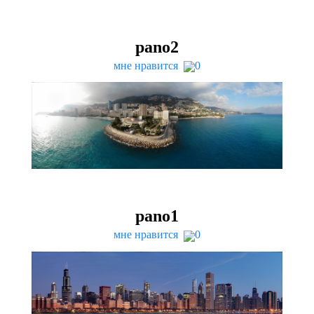
pano
2
мне нравится
0
pano
1
мне нравится
0