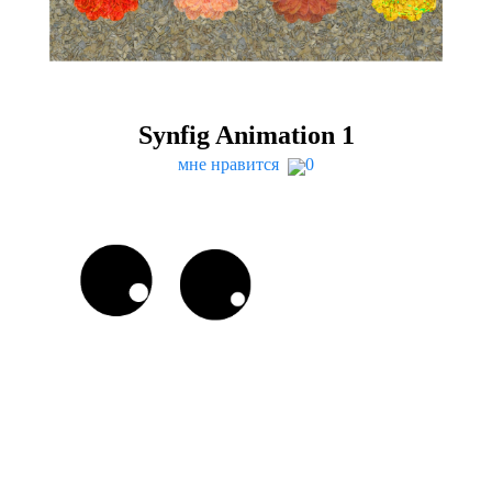
Syn­fig Ani­ma­tion
1
мне нравится
0