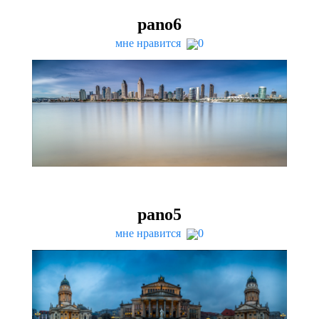
pano
6
мне нравится
0
pano
5
мне нравится
0