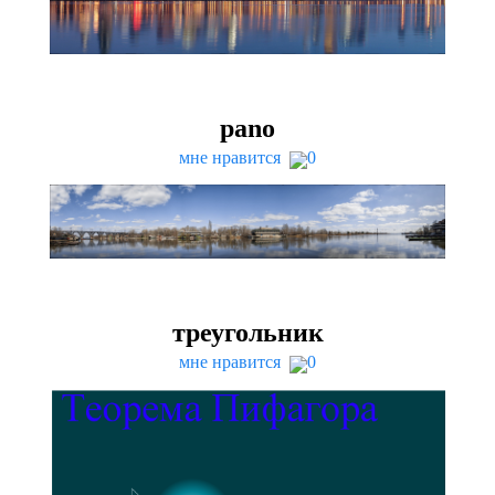
pano
мне нравится
0
треугольник
мне нравится
0