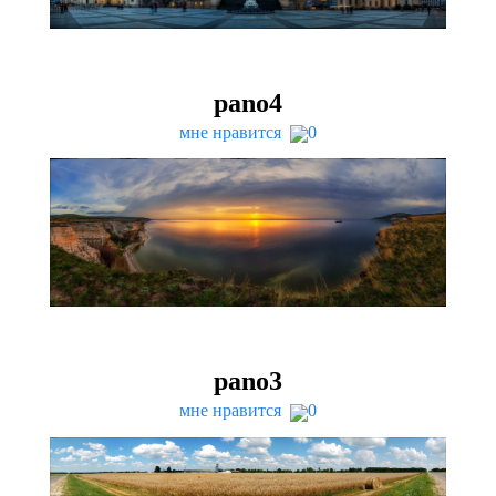
pano
4
мне нравится
0
pano
3
мне нравится
0