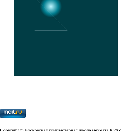
Copy­right © Воскресная компьютерная школа мехмата
ЮФУ
,