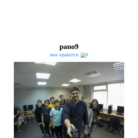
pano
9
мне нравится
0