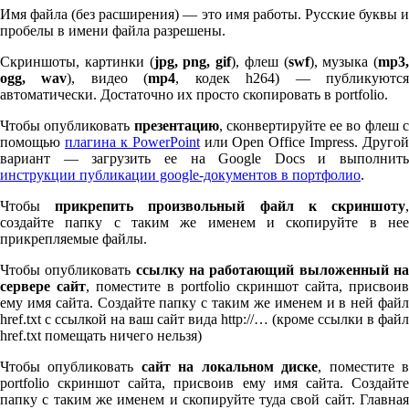
Имя файла (без расширения) — это имя работы. Русские буквы и
пробелы в имени файла разрешены.
Скриншоты, картинки (
jpg, png, gif
), флеш (
swf
), музыка (
mp
3
,
ogg, wav
), видео (
mp
4
, кодек h
264
) — публикуютс
автоматически. Достаточно их просто скопировать в port­fo­lio.
Чтобы опубликовать
презентацию
, сконвертируйте ее во флеш 
помощью
плагина к Pow­er­Point
или Open Office Impress. Другой
вариант — загрузить ее на Google Docs и выполнить
инструкции публикации google-документов в портфолио
.
Чтобы
прикрепить произвольный файл к скриншоту
создайте папку с таким же именем и скопируйте в нее
прикрепляемые файлы.
Чтобы опубликовать
ссылку на работающий выложенный н
сервере сайт
, поместите в port­fo­lio скриншот сайта, присвоив
ему имя сайта. Создайте папку с таким же именем и в ней файл
href.txt с ссылкой на ваш сайт вида http://… (кроме ссылки в файл
href.txt помещать ничего нельзя)
Чтобы опубликовать
сайт на локальном диске
, поместите 
port­fo­lio скриншот сайта, присвоив ему имя сайта. Создайте
папку с таким же именем и скопируйте туда свой сайт. Главная