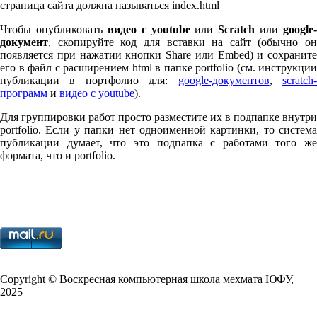
страница сайта должна называться index.html
Чтобы опубликовать
видео с youtube
или
Scratch
или
google-
документ
, скопируйте код для вставки на сайт (обычно он
появляется при нажатии кнопки Share или Embed) и сохраните
его в файл с расширением html в папке port­fo­lio (см. инструкции
публикации в портфолио для:
google-документов
,
scratch
программ
и
видео с youtube
).
Для группировки работ просто разместите их в подпапке внутри
port­fo­lio. Если у папки нет одноименной картинки, то система
публикации думает, что это подпапка с работами того же
формата, что и port­fo­lio.
Copy­right © Воскресная компьютерная школа мехмата
ЮФУ
,
2025