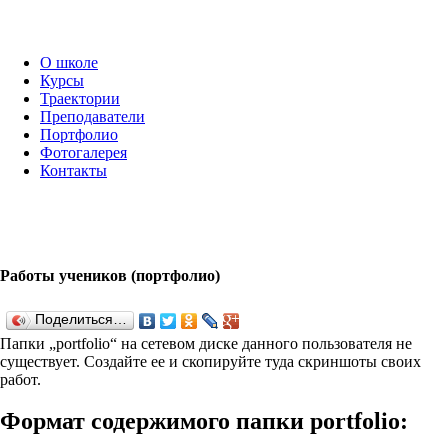
О школе
Курсы
Траектории
Преподаватели
Портфолио
Фотогалерея
Контакты
Работы учеников (портфолио)
Поделиться…
Папки „port­fo­lio“ на сетевом диске данного пользователя не
существует. Создайте ее и скопируйте туда скриншоты своих
работ.
Формат содержимого папки port­fo­lio: