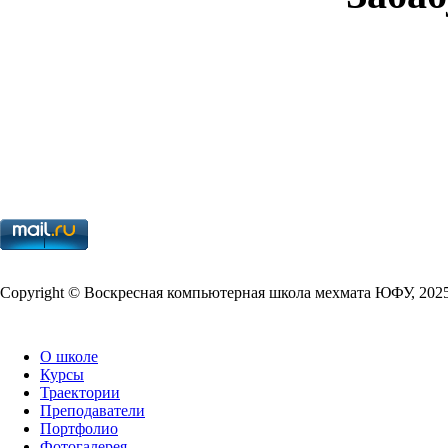
Copy­right © Воскресная компьютерная школа мехмата
ЮФУ
,
202
О школе
Курсы
Траектории
Преподаватели
Портфолио
Фотогалерея