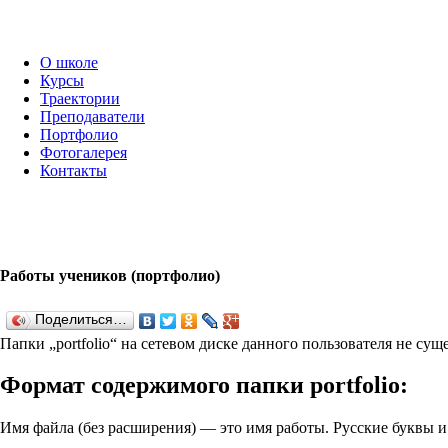
О школе
Курсы
Траектории
Преподаватели
Портфолио
Фотогалерея
Контакты
Работы учеников (портфолио)
Поделиться…
Папки „port­fo­lio“ на сетевом диске данного пользователя не су
Формат содержимого папки port­fo­lio:
Имя файла (без расширения) — это имя работы. Русские буквы 