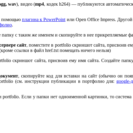
ogg, wav
), видео (
mp
4
, кодек h
264
) — публикуются автоматическ
 с помощью
плагина к Pow­er­Point
или Open Office Impress. Другой
тфолио
.
те папку с таким же именем и скопируйте в нее прикрепляемые ф
ервере сайт
, поместите в port­fo­lio скриншот сайта, присвоив 
 (кроме ссылки в файл href.txt помещать ничего нельзя)
rt­fo­lio скриншот сайта, присвоив ему имя сайта. Создайте пап
документ
, скопируйте код для вставки на сайт (обычно он по
rt­fo­lio (см. инструкции публикации в портфолио для:
google-
port­fo­lio. Если у папки нет одноименной картинки, то система