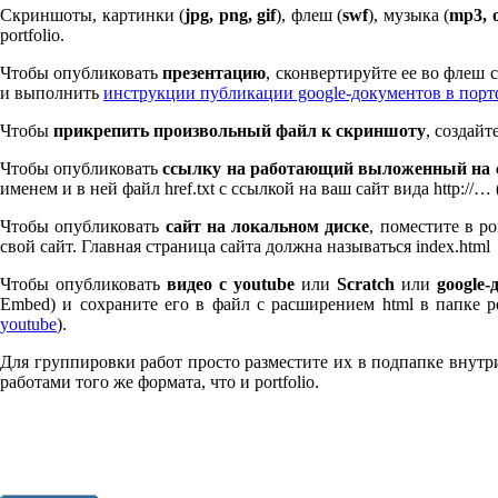
Скриншоты, картинки (
jpg, png, gif
), флеш (
swf
), музыка (
mp
3
, 
port­fo­lio.
Чтобы опубликовать
презентацию
, сконвертируйте ее во флеш
и выполнить
инструкции публикации google-документов в пор
Чтобы
прикрепить произвольный файл к скриншоту
, создай
Чтобы опубликовать
ссылку на работающий выложенный на с
именем и в ней файл href.txt с ссылкой на ваш сайт вида http://…
Чтобы опубликовать
сайт на локальном диске
, поместите в po
свой сайт. Главная страница сайта должна называться index.html
Чтобы опубликовать
видео с youtube
или
Scratch
или
google-
Embed) и сохраните его в файл с расширением html в папке po
youtube
).
Для группировки работ просто разместите их в подпапке внутри 
работами того же формата, что и port­fo­lio.