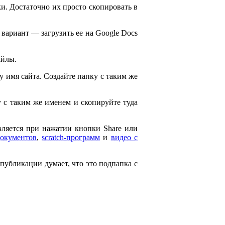
и. Достаточно их просто скопировать в
 вариант — загрузить ее на Google Docs
айлы.
ему имя сайта. Создайте папку с таким же
ку с таким же именем и скопируйте туда
является при нажатии кнопки Share или
документов
,
scratch-программ
и
видео с
 публикации думает, что это подпапка с