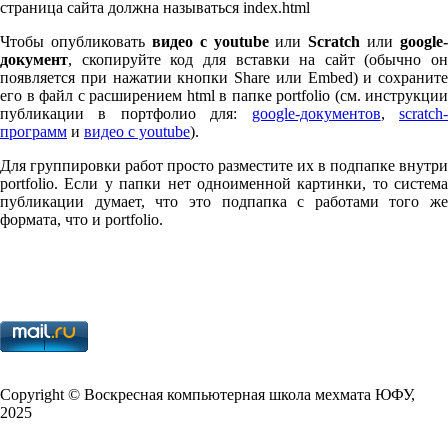
страница сайта должна называться index.html
Чтобы опубликовать
видео с youtube
или
Scratch
или
google-
документ
, скопируйте код для вставки на сайт (обычно он
появляется при нажатии кнопки Share или Embed) и сохраните
его в файл с расширением html в папке port­fo­lio (см. инструкции
публикации в портфолио для:
google-документов
,
scratch
программ
и
видео с youtube
).
Для группировки работ просто разместите их в подпапке внутри
port­fo­lio. Если у папки нет одноименной картинки, то система
публикации думает, что это подпапка с работами того же
формата, что и port­fo­lio.
Copy­right © Воскресная компьютерная школа мехмата
ЮФУ
,
2025