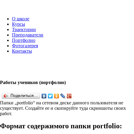
О школе
Курсы
Траектории
Преподаватели
Портфолио
Фотогалерея
Контакты
Работы учеников (портфолио)
Поделиться…
Папки „port­fo­lio“ на сетевом диске данного пользователя не
существует. Создайте ее и скопируйте туда скриншоты своих
работ.
Формат содержимого папки port­fo­lio: