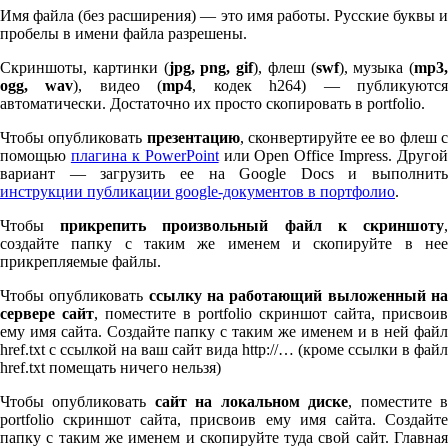
Имя файла (без расширения) — это имя работы. Русские буквы и
пробелы в имени файла разрешены.
Скриншоты, картинки (
jpg, png, gif
), флеш (
swf
), музыка (
mp
3
,
ogg, wav
), видео (
mp
4
, кодек h
264
) — публикуютс
автоматически. Достаточно их просто скопировать в port­fo­lio.
Чтобы опубликовать
презентацию
, сконвертируйте ее во флеш 
помощью
плагина к Pow­er­Point
или Open Office Impress. Другой
вариант — загрузить ее на Google Docs и выполнить
инструкции публикации google-документов в портфолио
.
Чтобы
прикрепить произвольный файл к скриншоту
создайте папку с таким же именем и скопируйте в нее
прикрепляемые файлы.
Чтобы опубликовать
ссылку на работающий выложенный н
сервере сайт
, поместите в port­fo­lio скриншот сайта, присвоив
ему имя сайта. Создайте папку с таким же именем и в ней файл
href.txt с ссылкой на ваш сайт вида http://… (кроме ссылки в файл
href.txt помещать ничего нельзя)
Чтобы опубликовать
сайт на локальном диске
, поместите 
port­fo­lio скриншот сайта, присвоив ему имя сайта. Создайте
папку с таким же именем и скопируйте туда свой сайт. Главная