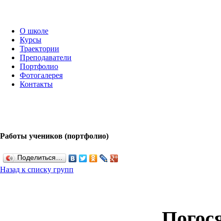
О школе
Курсы
Траектории
Преподаватели
Портфолио
Фотогалерея
Контакты
Работы учеников (портфолио)
Поделиться…
Назад к списку групп
Погос