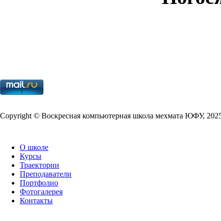
Copy­right © Воскресная компьютерная школа мехмата
ЮФУ
,
202
О школе
Курсы
Траектории
Преподаватели
Портфолио
Фотогалерея
Контакты