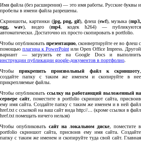
Имя файла (без расширения) — это имя работы. Русские буквы и
пробелы в имени файла разрешены.
Скриншоты, картинки (
jpg, png, gif
), флеш (
swf
), музыка (
mp
3
,
ogg, wav
), видео (
mp
4
, кодек h
264
) — публикуютс
автоматически. Достаточно их просто скопировать в port­fo­lio.
Чтобы опубликовать
презентацию
, сконвертируйте ее во флеш 
помощью
плагина к Pow­er­Point
или Open Office Impress. Другой
вариант — загрузить ее на Google Docs и выполнить
инструкции публикации google-документов в портфолио
.
Чтобы
прикрепить произвольный файл к скриншоту
создайте папку с таким же именем и скопируйте в нее
прикрепляемые файлы.
Чтобы опубликовать
ссылку на работающий выложенный н
сервере сайт
, поместите в port­fo­lio скриншот сайта, присвоив
ему имя сайта. Создайте папку с таким же именем и в ней файл
href.txt с ссылкой на ваш сайт вида http://… (кроме ссылки в файл
href.txt помещать ничего нельзя)
Чтобы опубликовать
сайт на локальном диске
, поместите 
port­fo­lio скриншот сайта, присвоив ему имя сайта. Создайте
папку с таким же именем и скопируйте туда свой сайт. Главная