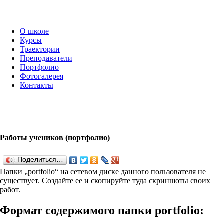
О школе
Курсы
Траектории
Преподаватели
Портфолио
Фотогалерея
Контакты
Работы учеников (портфолио)
Поделиться…
Папки „port­fo­lio“ на сетевом диске данного пользователя не
существует. Создайте ее и скопируйте туда скриншоты своих
работ.
Формат содержимого папки port­fo­lio: