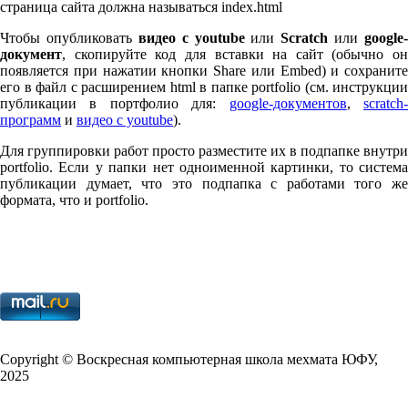
страница сайта должна называться index.html
Чтобы опубликовать
видео с youtube
или
Scratch
или
google-
документ
, скопируйте код для вставки на сайт (обычно он
появляется при нажатии кнопки Share или Embed) и сохраните
его в файл с расширением html в папке port­fo­lio (см. инструкции
публикации в портфолио для:
google-документов
,
scratch
программ
и
видео с youtube
).
Для группировки работ просто разместите их в подпапке внутри
port­fo­lio. Если у папки нет одноименной картинки, то система
публикации думает, что это подпапка с работами того же
формата, что и port­fo­lio.
Copy­right © Воскресная компьютерная школа мехмата
ЮФУ
,
2025