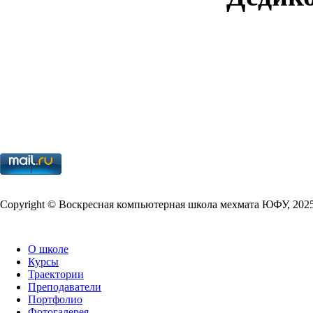
Copy­right © Воскресная компьютерная школа мехмата
ЮФУ
,
202
О школе
Курсы
Траектории
Преподаватели
Портфолио
Фотогалерея