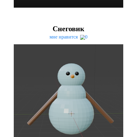
Снеговик
мне нравится
0