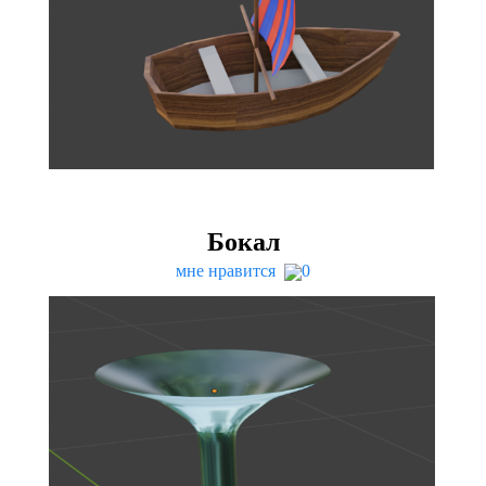
Бокал
мне нравится
0