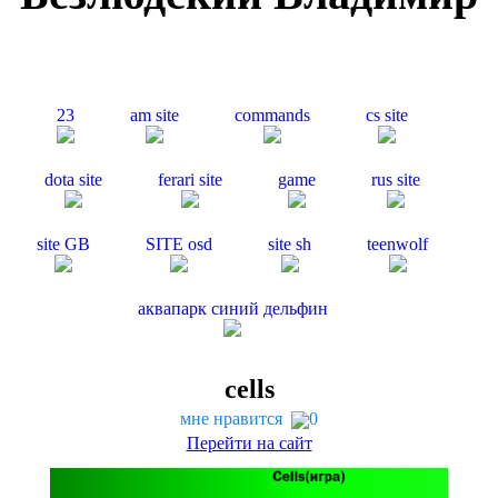
23
am site
com­mands
cs site
dota site
fer­ari site
game
rus site
site
GB
SITE
osd
site sh
teen­wolf
аквапарк синий дельфин
cells
мне нравится
0
Перейти на сайт