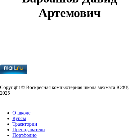
Артемович
Copy­right © Воскресная компьютерная школа мехмата
ЮФУ
,
2025
О школе
Курсы
Траектории
Преподаватели
Портфолио