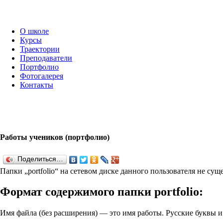
О школе
Курсы
Траектории
Преподаватели
Портфолио
Фотогалерея
Контакты
Работы учеников (портфолио)
Поделиться…
Папки „port­fo­lio“ на сетевом диске данного пользователя не су
Формат содержимого папки port­fo­lio:
Имя файла (без расширения) — это имя работы. Русские буквы 