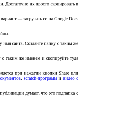
и. Достаточно их просто скопировать в
 вариант — загрузить ее на Google Docs
айлы.
ему имя сайта. Создайте папку с таким же
ку с таким же именем и скопируйте туда
является при нажатии кнопки Share или
документов
,
scratch-программ
и
видео с
 публикации думает, что это подпапка с