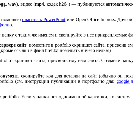
ogg, wav
), видео (
mp
4
, кодек h
264
) — публикуются автоматическ
 с помощью
плагина к Pow­er­Point
или Open Office Impress. Другой
тфолио
.
те папку с таким же именем и скопируйте в нее прикрепляемые ф
ервере сайт
, поместите в port­fo­lio скриншот сайта, присвоив 
 (кроме ссылки в файл href.txt помещать ничего нельзя)
rt­fo­lio скриншот сайта, присвоив ему имя сайта. Создайте пап
документ
, скопируйте код для вставки на сайт (обычно он по
rt­fo­lio (см. инструкции публикации в портфолио для:
google-
port­fo­lio. Если у папки нет одноименной картинки, то система