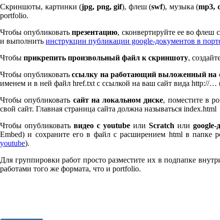
Скриншоты, картинки (
jpg, png, gif
), флеш (
swf
), музыка (
mp
3
, 
port­fo­lio.
Чтобы опубликовать
презентацию
, сконвертируйте ее во флеш
и выполнить
инструкции публикации google-документов в пор
Чтобы
прикрепить произвольный файл к скриншоту
, создай
Чтобы опубликовать
ссылку на работающий выложенный на с
именем и в ней файл href.txt с ссылкой на ваш сайт вида http://…
Чтобы опубликовать
сайт на локальном диске
, поместите в po
свой сайт. Главная страница сайта должна называться index.html
Чтобы опубликовать
видео с youtube
или
Scratch
или
google-
Embed) и сохраните его в файл с расширением html в папке po
youtube
).
Для группировки работ просто разместите их в подпапке внутри 
работами того же формата, что и port­fo­lio.