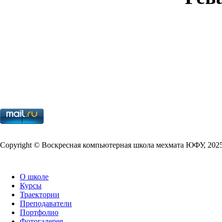
Copy­right © Воскресная компьютерная школа мехмата
ЮФУ
,
202
О школе
Курсы
Траектории
Преподаватели
Портфолио
Фотогалерея