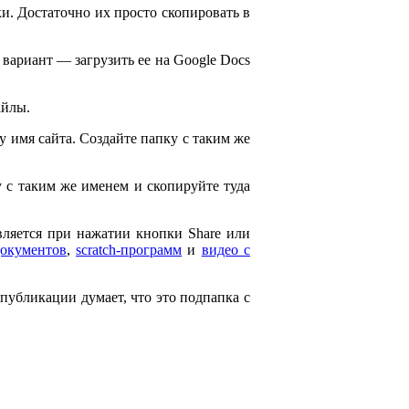
и. Достаточно их просто скопировать в
 вариант — загрузить ее на Google Docs
айлы.
ему имя сайта. Создайте папку с таким же
ку с таким же именем и скопируйте туда
является при нажатии кнопки Share или
документов
,
scratch-программ
и
видео с
 публикации думает, что это подпапка с