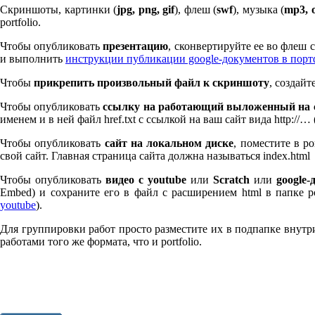
Скриншоты, картинки (
jpg, png, gif
), флеш (
swf
), музыка (
mp
3
, 
port­fo­lio.
Чтобы опубликовать
презентацию
, сконвертируйте ее во флеш
и выполнить
инструкции публикации google-документов в пор
Чтобы
прикрепить произвольный файл к скриншоту
, создай
Чтобы опубликовать
ссылку на работающий выложенный на с
именем и в ней файл href.txt с ссылкой на ваш сайт вида http://…
Чтобы опубликовать
сайт на локальном диске
, поместите в po
свой сайт. Главная страница сайта должна называться index.html
Чтобы опубликовать
видео с youtube
или
Scratch
или
google-
Embed) и сохраните его в файл с расширением html в папке po
youtube
).
Для группировки работ просто разместите их в подпапке внутри 
работами того же формата, что и port­fo­lio.