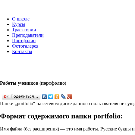
О школе
Курсы
Траектории
Преподаватели
Портфолио
Фотогалерея
Контакты
Работы учеников (портфолио)
Поделиться…
Папки „port­fo­lio“ на сетевом диске данного пользователя не су
Формат содержимого папки port­fo­lio:
Имя файла (без расширения) — это имя работы. Русские буквы 