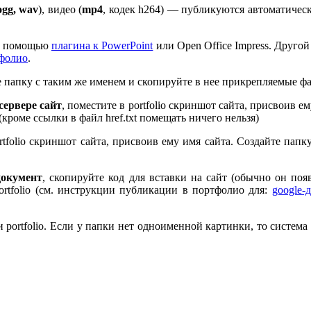
ogg, wav
), видео (
mp
4
, кодек h
264
) — публикуются автоматическ
 с помощью
плагина к Pow­er­Point
или Open Office Impress. Другой
тфолио
.
те папку с таким же именем и скопируйте в нее прикрепляемые ф
ервере сайт
, поместите в port­fo­lio скриншот сайта, присвоив 
 (кроме ссылки в файл href.txt помещать ничего нельзя)
rt­fo­lio скриншот сайта, присвоив ему имя сайта. Создайте пап
документ
, скопируйте код для вставки на сайт (обычно он по
rt­fo­lio (см. инструкции публикации в портфолио для:
google-
port­fo­lio. Если у папки нет одноименной картинки, то система