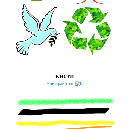
кисти
мне нравится
0