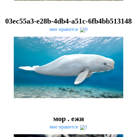
03
ec
55
a
3
-e
28
b-
4
db
4
-a
51
c-
6
fb
4
bb
513148
мне нравится
0
мор . ежи
мне нравится
1