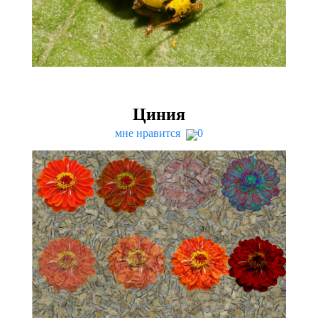
Циния
мне нравится
0