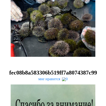
fec
08
b
8
a
583306
b
519
ff
7
a
8074387
c
99
мне нравится
0