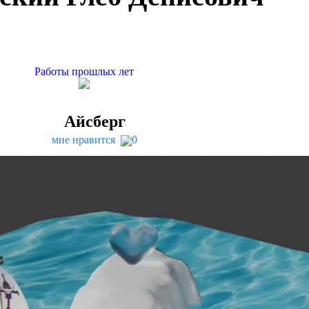
Работы прошлых лет
Aйсберг
мне нравится
0