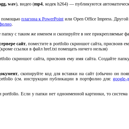
ogg, wav
), видео (
mp
4
, кодек h
264
) — публикуются автоматическ
 с помощью
плагина к Pow­er­Point
или Open Office Impress. Другой
тфолио
.
те папку с таким же именем и скопируйте в нее прикрепляемые ф
ервере сайт
, поместите в port­fo­lio скриншот сайта, присвоив 
 (кроме ссылки в файл href.txt помещать ничего нельзя)
rt­fo­lio скриншот сайта, присвоив ему имя сайта. Создайте пап
документ
, скопируйте код для вставки на сайт (обычно он по
rt­fo­lio (см. инструкции публикации в портфолио для:
google-
port­fo­lio. Если у папки нет одноименной картинки, то система