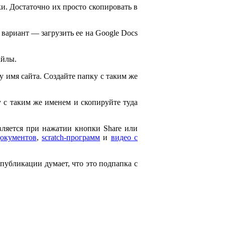
и. Достаточно их просто скопировать в
 вариант — загрузить ее на Google Docs
айлы.
ему имя сайта. Создайте папку с таким же
ку с таким же именем и скопируйте туда
является при нажатии кнопки Share или
документов
,
scratch-программ
и
видео с
 публикации думает, что это подпапка с