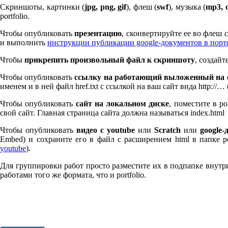
Скриншоты, картинки (
jpg, png, gif
), флеш (
swf
), музыка (
mp
3
, 
port­fo­lio.
Чтобы опубликовать
презентацию
, сконвертируйте ее во флеш
и выполнить
инструкции публикации google-документов в пор
Чтобы
прикрепить произвольный файл к скриншоту
, создай
Чтобы опубликовать
ссылку на работающий выложенный на с
именем и в ней файл href.txt с ссылкой на ваш сайт вида http://…
Чтобы опубликовать
сайт на локальном диске
, поместите в po
свой сайт. Главная страница сайта должна называться index.html
Чтобы опубликовать
видео с youtube
или
Scratch
или
google-
Embed) и сохраните его в файл с расширением html в папке po
youtube
).
Для группировки работ просто разместите их в подпапке внутри 
работами того же формата, что и port­fo­lio.