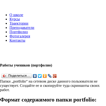
О школе
Курсы
Траектории
Преподаватели
Портфолио
Фотогалерея
Контакты
Работы учеников (портфолио)
Поделиться…
Папки „port­fo­lio“ на сетевом диске данного пользователя не
существует. Создайте ее и скопируйте туда скриншоты своих
работ.
Формат содержимого папки port­fo­lio: