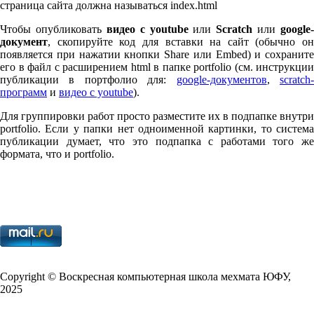
страница сайта должна называться index.html
Чтобы опубликовать
видео с youtube
или
Scratch
или
google-
документ
, скопируйте код для вставки на сайт (обычно он
появляется при нажатии кнопки Share или Embed) и сохраните
его в файл с расширением html в папке port­fo­lio (см. инструкции
публикации в портфолио для:
google-документов
,
scratch
программ
и
видео с youtube
).
Для группировки работ просто разместите их в подпапке внутри
port­fo­lio. Если у папки нет одноименной картинки, то система
публикации думает, что это подпапка с работами того же
формата, что и port­fo­lio.
Copy­right © Воскресная компьютерная школа мехмата
ЮФУ
,
2025