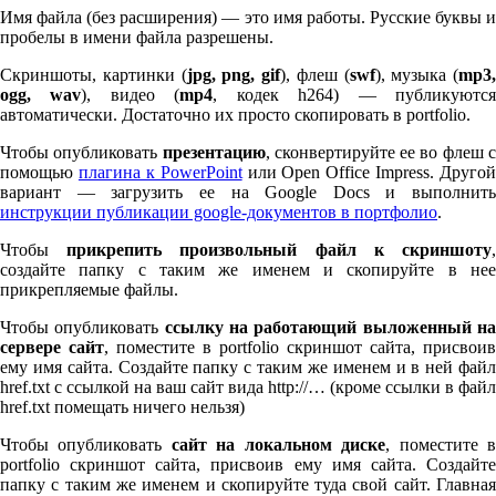
Имя файла (без расширения) — это имя работы. Русские буквы и
пробелы в имени файла разрешены.
Скриншоты, картинки (
jpg, png, gif
), флеш (
swf
), музыка (
mp
3
,
ogg, wav
), видео (
mp
4
, кодек h
264
) — публикуютс
автоматически. Достаточно их просто скопировать в port­fo­lio.
Чтобы опубликовать
презентацию
, сконвертируйте ее во флеш 
помощью
плагина к Pow­er­Point
или Open Office Impress. Другой
вариант — загрузить ее на Google Docs и выполнить
инструкции публикации google-документов в портфолио
.
Чтобы
прикрепить произвольный файл к скриншоту
создайте папку с таким же именем и скопируйте в нее
прикрепляемые файлы.
Чтобы опубликовать
ссылку на работающий выложенный н
сервере сайт
, поместите в port­fo­lio скриншот сайта, присвоив
ему имя сайта. Создайте папку с таким же именем и в ней файл
href.txt с ссылкой на ваш сайт вида http://… (кроме ссылки в файл
href.txt помещать ничего нельзя)
Чтобы опубликовать
сайт на локальном диске
, поместите 
port­fo­lio скриншот сайта, присвоив ему имя сайта. Создайте
папку с таким же именем и скопируйте туда свой сайт. Главная