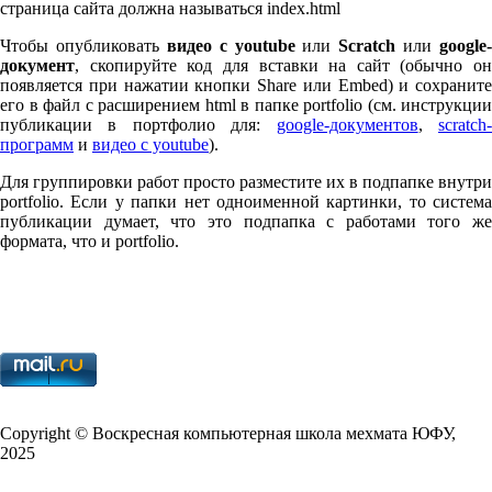
страница сайта должна называться index.html
Чтобы опубликовать
видео с youtube
или
Scratch
или
google-
документ
, скопируйте код для вставки на сайт (обычно он
появляется при нажатии кнопки Share или Embed) и сохраните
его в файл с расширением html в папке port­fo­lio (см. инструкции
публикации в портфолио для:
google-документов
,
scratch
программ
и
видео с youtube
).
Для группировки работ просто разместите их в подпапке внутри
port­fo­lio. Если у папки нет одноименной картинки, то система
публикации думает, что это подпапка с работами того же
формата, что и port­fo­lio.
Copy­right © Воскресная компьютерная школа мехмата
ЮФУ
,
2025