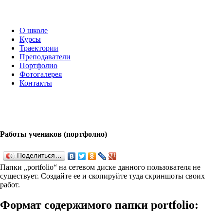
О школе
Курсы
Траектории
Преподаватели
Портфолио
Фотогалерея
Контакты
Работы учеников (портфолио)
Поделиться…
Папки „port­fo­lio“ на сетевом диске данного пользователя не
существует. Создайте ее и скопируйте туда скриншоты своих
работ.
Формат содержимого папки port­fo­lio: