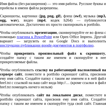
Имя файла (без расширения) — это имя работы. Русские буквы и
пробелы в имени файла разрешены.
Скриншоты, картинки (
jpg, png, gif
), флеш (
swf
), музыка (
mp
3
,
ogg, wav
), видео (
mp
4
, кодек h
264
) — публикуютс
автоматически. Достаточно их просто скопировать в port­fo­lio.
Чтобы опубликовать
презентацию
, сконвертируйте ее во флеш 
помощью
плагина к Pow­er­Point
или Open Office Impress. Другой
вариант — загрузить ее на Google Docs и выполнить
инструкции публикации google-документов в портфолио
.
Чтобы
прикрепить произвольный файл к скриншоту
создайте папку с таким же именем и скопируйте в нее
прикрепляемые файлы.
Чтобы опубликовать
ссылку на работающий выложенный н
сервере сайт
, поместите в port­fo­lio скриншот сайта, присвоив
ему имя сайта. Создайте папку с таким же именем и в ней файл
href.txt с ссылкой на ваш сайт вида http://… (кроме ссылки в файл
href.txt помещать ничего нельзя)
Чтобы опубликовать
сайт на локальном диске
, поместите 
port­fo­lio скриншот сайта, присвоив ему имя сайта. Создайте
папку с таким же именем и скопируйте туда свой сайт. Главная