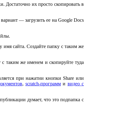
и. Достаточно их просто скопировать в
 вариант — загрузить ее на Google Docs
айлы.
ему имя сайта. Создайте папку с таким же
ку с таким же именем и скопируйте туда
является при нажатии кнопки Share или
документов
,
scratch-программ
и
видео с
 публикации думает, что это подпапка с