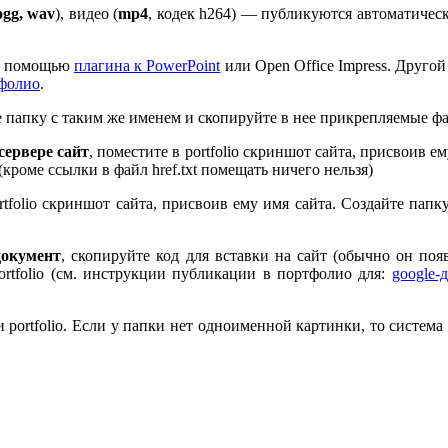
ogg, wav
), видео (
mp
4
, кодек h
264
) — публикуются автоматическ
 с помощью
плагина к Pow­er­Point
или Open Office Impress. Другой
тфолио
.
те папку с таким же именем и скопируйте в нее прикрепляемые ф
ервере сайт
, поместите в port­fo­lio скриншот сайта, присвоив 
 (кроме ссылки в файл href.txt помещать ничего нельзя)
rt­fo­lio скриншот сайта, присвоив ему имя сайта. Создайте пап
документ
, скопируйте код для вставки на сайт (обычно он по
rt­fo­lio (см. инструкции публикации в портфолио для:
google-
port­fo­lio. Если у папки нет одноименной картинки, то система