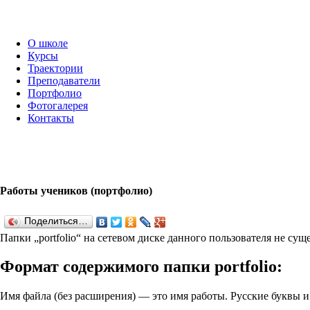
О школе
Курсы
Траектории
Преподаватели
Портфолио
Фотогалерея
Контакты
Работы учеников (портфолио)
Поделиться…
Папки „port­fo­lio“ на сетевом диске данного пользователя не су
Формат содержимого папки port­fo­lio:
Имя файла (без расширения) — это имя работы. Русские буквы 