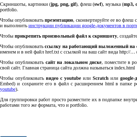
Скриншоты, картинки (
jpg, png, gif
), флеш (
swf
), музыка (
mp
3
, 
port­fo­lio.
Чтобы опубликовать
презентацию
, сконвертируйте ее во флеш
и выполнить
инструкции публикации google-документов в пор
Чтобы
прикрепить произвольный файл к скриншоту
, создай
Чтобы опубликовать
ссылку на работающий выложенный на с
именем и в ней файл href.txt с ссылкой на ваш сайт вида http://…
Чтобы опубликовать
сайт на локальном диске
, поместите в po
свой сайт. Главная страница сайта должна называться index.html
Чтобы опубликовать
видео с youtube
или
Scratch
или
google-
Embed) и сохраните его в файл с расширением html в папке po
youtube
).
Для группировки работ просто разместите их в подпапке внутри 
работами того же формата, что и port­fo­lio.