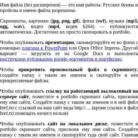
Имя файла (без расширения) — это имя работы. Русские буквы и
пробелы в имени файла разрешены.
Скриншоты, картинки (
jpg, png, gif
), флеш (
swf
), музыка (
mp
3
,
ogg, wav
), видео (
mp
4
, кодек h
264
) — публикуютс
автоматически. Достаточно их просто скопировать в port­fo­lio.
Чтобы опубликовать
презентацию
, сконвертируйте ее во флеш 
помощью
плагина к Pow­er­Point
или Open Office Impress. Другой
вариант — загрузить ее на Google Docs и выполнить
инструкции публикации google-документов в портфолио
.
Чтобы
прикрепить произвольный файл к скриншоту
создайте папку с таким же именем и скопируйте в нее
прикрепляемые файлы.
Чтобы опубликовать
ссылку на работающий выложенный н
сервере сайт
, поместите в port­fo­lio скриншот сайта, присвоив
ему имя сайта. Создайте папку с таким же именем и в ней файл
href.txt с ссылкой на ваш сайт вида http://… (кроме ссылки в файл
href.txt помещать ничего нельзя)
Чтобы опубликовать
сайт на локальном диске
, поместите 
port­fo­lio скриншот сайта, присвоив ему имя сайта. Создайте
папку с таким же именем и скопируйте туда свой сайт. Главная