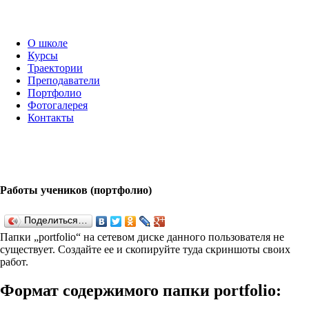
О школе
Курсы
Траектории
Преподаватели
Портфолио
Фотогалерея
Контакты
Работы учеников (портфолио)
Поделиться…
Папки „port­fo­lio“ на сетевом диске данного пользователя не
существует. Создайте ее и скопируйте туда скриншоты своих
работ.
Формат содержимого папки port­fo­lio: