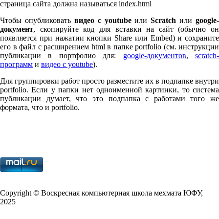
страница сайта должна называться index.html
Чтобы опубликовать
видео с youtube
или
Scratch
или
google-
документ
, скопируйте код для вставки на сайт (обычно он
появляется при нажатии кнопки Share или Embed) и сохраните
его в файл с расширением html в папке port­fo­lio (см. инструкции
публикации в портфолио для:
google-документов
,
scratch
программ
и
видео с youtube
).
Для группировки работ просто разместите их в подпапке внутри
port­fo­lio. Если у папки нет одноименной картинки, то система
публикации думает, что это подпапка с работами того же
формата, что и port­fo­lio.
Copy­right © Воскресная компьютерная школа мехмата
ЮФУ
,
2025