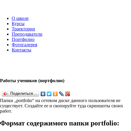
О школе
Курсы
Траектории
Преподаватели
Портфолио
Фотогалерея
Контакты
Работы учеников (портфолио)
Поделиться…
Папки „port­fo­lio“ на сетевом диске данного пользователя не
существует. Создайте ее и скопируйте туда скриншоты своих
работ.
Формат содержимого папки port­fo­lio: