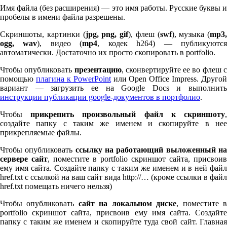
Имя файла (без расширения) — это имя работы. Русские буквы и
пробелы в имени файла разрешены.
Скриншоты, картинки (
jpg, png, gif
), флеш (
swf
), музыка (
mp
3
,
ogg, wav
), видео (
mp
4
, кодек h
264
) — публикуютс
автоматически. Достаточно их просто скопировать в port­fo­lio.
Чтобы опубликовать
презентацию
, сконвертируйте ее во флеш 
помощью
плагина к Pow­er­Point
или Open Office Impress. Другой
вариант — загрузить ее на Google Docs и выполнить
инструкции публикации google-документов в портфолио
.
Чтобы
прикрепить произвольный файл к скриншоту
создайте папку с таким же именем и скопируйте в нее
прикрепляемые файлы.
Чтобы опубликовать
ссылку на работающий выложенный н
сервере сайт
, поместите в port­fo­lio скриншот сайта, присвоив
ему имя сайта. Создайте папку с таким же именем и в ней файл
href.txt с ссылкой на ваш сайт вида http://… (кроме ссылки в файл
href.txt помещать ничего нельзя)
Чтобы опубликовать
сайт на локальном диске
, поместите 
port­fo­lio скриншот сайта, присвоив ему имя сайта. Создайте
папку с таким же именем и скопируйте туда свой сайт. Главная