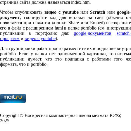
страница сайта должна называться index.html
Чтобы опубликовать
видео с youtube
или
Scratch
или
google-
документ
, скопируйте код для вставки на сайт (обычно он
появляется при нажатии кнопки Share или Embed) и сохраните
его в файл с расширением html в папке port­fo­lio (см. инструкции
публикации в портфолио для:
google-документов
,
scratch
программ
и
видео с youtube
).
Для группировки работ просто разместите их в подпапке внутри
port­fo­lio. Если у папки нет одноименной картинки, то система
публикации думает, что это подпапка с работами того же
формата, что и port­fo­lio.
Copy­right © Воскресная компьютерная школа мехмата
ЮФУ
,
2025