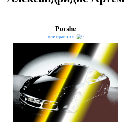
Por­she
мне нравится
0