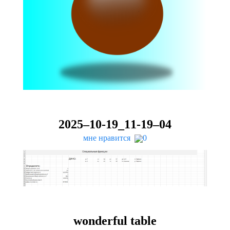
2025
–
10
-
19
_
11
-
19
–
04
мне нравится
0
won­der­ful table