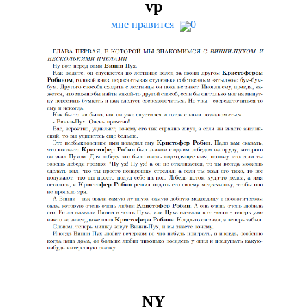
vp
мне нравится
0
NY