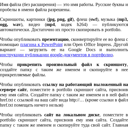
Имя файла (без расширения) — это имя работы. Русские буквы и
пробелы в имени файла разрешены.
Скриншоты, картинки (
jpg, png, gif
), флеш (
swf
), музыка (
mp
3
,
ogg, wav
), видео (
mp
4
, кодек h
264
) — публикуютс
автоматически. Достаточно их просто скопировать в port­fo­lio.
Чтобы опубликовать
презентацию
, сконвертируйте ее во флеш 
помощью
плагина к Pow­er­Point
или Open Office Impress. Другой
вариант — загрузить ее на Google Docs и выполнить
инструкции публикации google-документов в портфолио
.
Чтобы
прикрепить произвольный файл к скриншоту
создайте папку с таким же именем и скопируйте в нее
прикрепляемые файлы.
Чтобы опубликовать
ссылку на работающий выложенный н
сервере сайт
, поместите в port­fo­lio скриншот сайта, присвоив
ему имя сайта. Создайте папку с таким же именем и в ней файл
href.txt с ссылкой на ваш сайт вида http://… (кроме ссылки в файл
href.txt помещать ничего нельзя)
Чтобы опубликовать
сайт на локальном диске
, поместите 
port­fo­lio скриншот сайта, присвоив ему имя сайта. Создайте
папку с таким же именем и скопируйте туда свой сайт. Главная