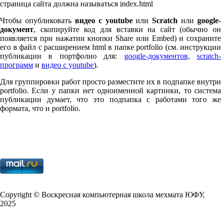
страница сайта должна называться index.html
Чтобы опубликовать
видео с youtube
или
Scratch
или
google-
документ
, скопируйте код для вставки на сайт (обычно он
появляется при нажатии кнопки Share или Embed) и сохраните
его в файл с расширением html в папке port­fo­lio (см. инструкции
публикации в портфолио для:
google-документов
,
scratch
программ
и
видео с youtube
).
Для группировки работ просто разместите их в подпапке внутри
port­fo­lio. Если у папки нет одноименной картинки, то система
публикации думает, что это подпапка с работами того же
формата, что и port­fo­lio.
Copy­right © Воскресная компьютерная школа мехмата
ЮФУ
,
2025