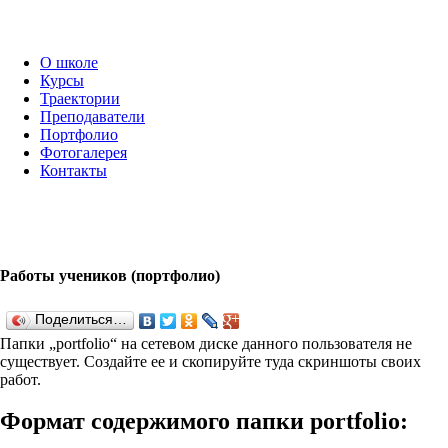
О школе
Курсы
Траектории
Преподаватели
Портфолио
Фотогалерея
Контакты
Работы учеников (портфолио)
Поделиться…
Папки „port­fo­lio“ на сетевом диске данного пользователя не
существует. Создайте ее и скопируйте туда скриншоты своих
работ.
Формат содержимого папки port­fo­lio: