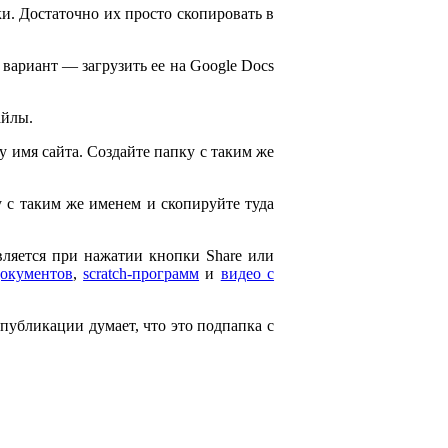
и. Достаточно их просто скопировать в
 вариант — загрузить ее на Google Docs
айлы.
ему имя сайта. Создайте папку с таким же
ку с таким же именем и скопируйте туда
является при нажатии кнопки Share или
документов
,
scratch-программ
и
видео с
 публикации думает, что это подпапка с