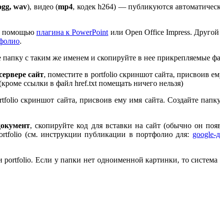
ogg, wav
), видео (
mp
4
, кодек h
264
) — публикуются автоматическ
 с помощью
плагина к Pow­er­Point
или Open Office Impress. Другой
тфолио
.
те папку с таким же именем и скопируйте в нее прикрепляемые ф
ервере сайт
, поместите в port­fo­lio скриншот сайта, присвоив 
 (кроме ссылки в файл href.txt помещать ничего нельзя)
rt­fo­lio скриншот сайта, присвоив ему имя сайта. Создайте пап
документ
, скопируйте код для вставки на сайт (обычно он по
rt­fo­lio (см. инструкции публикации в портфолио для:
google-
port­fo­lio. Если у папки нет одноименной картинки, то система