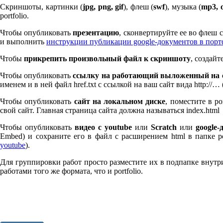
Скриншоты, картинки (
jpg, png, gif
), флеш (
swf
), музыка (
mp
3
, 
port­fo­lio.
Чтобы опубликовать
презентацию
, сконвертируйте ее во флеш
и выполнить
инструкции публикации google-документов в пор
Чтобы
прикрепить произвольный файл к скриншоту
, создай
Чтобы опубликовать
ссылку на работающий выложенный на с
именем и в ней файл href.txt с ссылкой на ваш сайт вида http://…
Чтобы опубликовать
сайт на локальном диске
, поместите в po
свой сайт. Главная страница сайта должна называться index.html
Чтобы опубликовать
видео с youtube
или
Scratch
или
google-
Embed) и сохраните его в файл с расширением html в папке po
youtube
).
Для группировки работ просто разместите их в подпапке внутри 
работами того же формата, что и port­fo­lio.