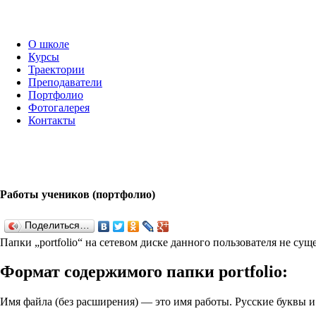
О школе
Курсы
Траектории
Преподаватели
Портфолио
Фотогалерея
Контакты
Работы учеников (портфолио)
Поделиться…
Папки „port­fo­lio“ на сетевом диске данного пользователя не су
Формат содержимого папки port­fo­lio:
Имя файла (без расширения) — это имя работы. Русские буквы 