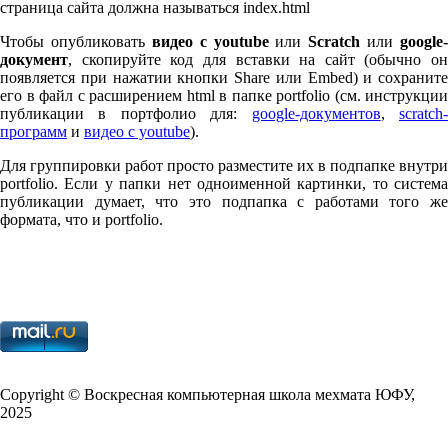
страница сайта должна называться index.html
Чтобы опубликовать
видео с youtube
или
Scratch
или
google-
документ
, скопируйте код для вставки на сайт (обычно он
появляется при нажатии кнопки Share или Embed) и сохраните
его в файл с расширением html в папке port­fo­lio (см. инструкции
публикации в портфолио для:
google-документов
,
scratch
программ
и
видео с youtube
).
Для группировки работ просто разместите их в подпапке внутри
port­fo­lio. Если у папки нет одноименной картинки, то система
публикации думает, что это подпапка с работами того же
формата, что и port­fo­lio.
Copy­right © Воскресная компьютерная школа мехмата
ЮФУ
,
2025