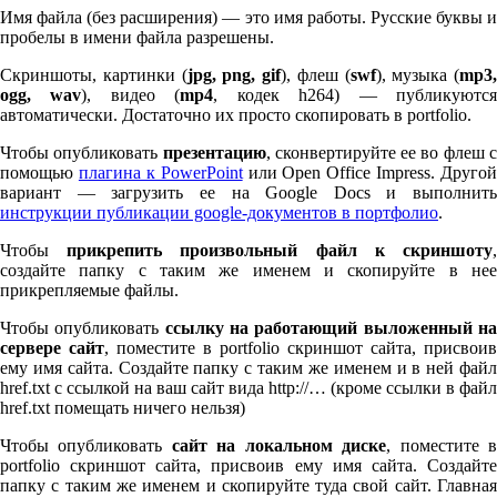
Имя файла (без расширения) — это имя работы. Русские буквы и
пробелы в имени файла разрешены.
Скриншоты, картинки (
jpg, png, gif
), флеш (
swf
), музыка (
mp
3
,
ogg, wav
), видео (
mp
4
, кодек h
264
) — публикуютс
автоматически. Достаточно их просто скопировать в port­fo­lio.
Чтобы опубликовать
презентацию
, сконвертируйте ее во флеш 
помощью
плагина к Pow­er­Point
или Open Office Impress. Другой
вариант — загрузить ее на Google Docs и выполнить
инструкции публикации google-документов в портфолио
.
Чтобы
прикрепить произвольный файл к скриншоту
создайте папку с таким же именем и скопируйте в нее
прикрепляемые файлы.
Чтобы опубликовать
ссылку на работающий выложенный н
сервере сайт
, поместите в port­fo­lio скриншот сайта, присвоив
ему имя сайта. Создайте папку с таким же именем и в ней файл
href.txt с ссылкой на ваш сайт вида http://… (кроме ссылки в файл
href.txt помещать ничего нельзя)
Чтобы опубликовать
сайт на локальном диске
, поместите 
port­fo­lio скриншот сайта, присвоив ему имя сайта. Создайте
папку с таким же именем и скопируйте туда свой сайт. Главная