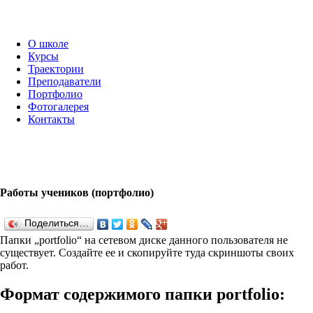
О школе
Курсы
Траектории
Преподаватели
Портфолио
Фотогалерея
Контакты
Работы учеников (портфолио)
Поделиться…
Папки „port­fo­lio“ на сетевом диске данного пользователя не
существует. Создайте ее и скопируйте туда скриншоты своих
работ.
Формат содержимого папки port­fo­lio: