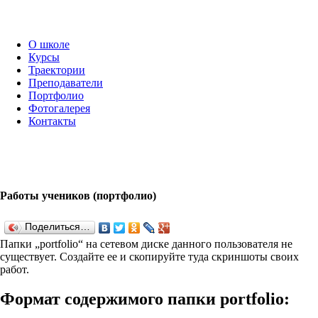
О школе
Курсы
Траектории
Преподаватели
Портфолио
Фотогалерея
Контакты
Работы учеников (портфолио)
Поделиться…
Папки „port­fo­lio“ на сетевом диске данного пользователя не
существует. Создайте ее и скопируйте туда скриншоты своих
работ.
Формат содержимого папки port­fo­lio: