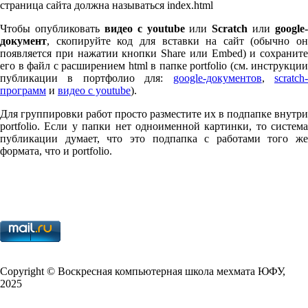
страница сайта должна называться index.html
Чтобы опубликовать
видео с youtube
или
Scratch
или
google-
документ
, скопируйте код для вставки на сайт (обычно он
появляется при нажатии кнопки Share или Embed) и сохраните
его в файл с расширением html в папке port­fo­lio (см. инструкции
публикации в портфолио для:
google-документов
,
scratch
программ
и
видео с youtube
).
Для группировки работ просто разместите их в подпапке внутри
port­fo­lio. Если у папки нет одноименной картинки, то система
публикации думает, что это подпапка с работами того же
формата, что и port­fo­lio.
Copy­right © Воскресная компьютерная школа мехмата
ЮФУ
,
2025