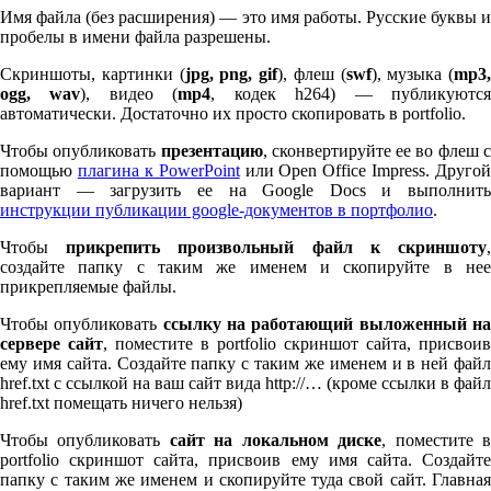
Имя файла (без расширения) — это имя работы. Русские буквы и
пробелы в имени файла разрешены.
Скриншоты, картинки (
jpg, png, gif
), флеш (
swf
), музыка (
mp
3
,
ogg, wav
), видео (
mp
4
, кодек h
264
) — публикуютс
автоматически. Достаточно их просто скопировать в port­fo­lio.
Чтобы опубликовать
презентацию
, сконвертируйте ее во флеш 
помощью
плагина к Pow­er­Point
или Open Office Impress. Другой
вариант — загрузить ее на Google Docs и выполнить
инструкции публикации google-документов в портфолио
.
Чтобы
прикрепить произвольный файл к скриншоту
создайте папку с таким же именем и скопируйте в нее
прикрепляемые файлы.
Чтобы опубликовать
ссылку на работающий выложенный н
сервере сайт
, поместите в port­fo­lio скриншот сайта, присвоив
ему имя сайта. Создайте папку с таким же именем и в ней файл
href.txt с ссылкой на ваш сайт вида http://… (кроме ссылки в файл
href.txt помещать ничего нельзя)
Чтобы опубликовать
сайт на локальном диске
, поместите 
port­fo­lio скриншот сайта, присвоив ему имя сайта. Создайте
папку с таким же именем и скопируйте туда свой сайт. Главная