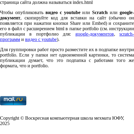
страница сайта должна называться index.html
Чтобы опубликовать
видео с youtube
или
Scratch
или
google-
документ
, скопируйте код для вставки на сайт (обычно он
появляется при нажатии кнопки Share или Embed) и сохраните
его в файл с расширением html в папке port­fo­lio (см. инструкции
публикации в портфолио для:
google-документов
,
scratch
программ
и
видео с youtube
).
Для группировки работ просто разместите их в подпапке внутри
port­fo­lio. Если у папки нет одноименной картинки, то система
публикации думает, что это подпапка с работами того же
формата, что и port­fo­lio.
Copy­right © Воскресная компьютерная школа мехмата
ЮФУ
,
2025