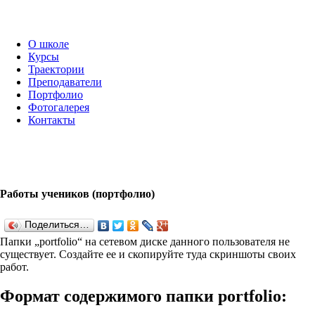
О школе
Курсы
Траектории
Преподаватели
Портфолио
Фотогалерея
Контакты
Работы учеников (портфолио)
Поделиться…
Папки „port­fo­lio“ на сетевом диске данного пользователя не
существует. Создайте ее и скопируйте туда скриншоты своих
работ.
Формат содержимого папки port­fo­lio: