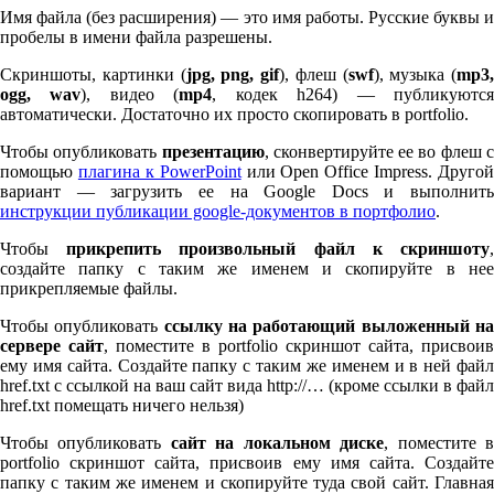
Имя файла (без расширения) — это имя работы. Русские буквы и
пробелы в имени файла разрешены.
Скриншоты, картинки (
jpg, png, gif
), флеш (
swf
), музыка (
mp
3
,
ogg, wav
), видео (
mp
4
, кодек h
264
) — публикуютс
автоматически. Достаточно их просто скопировать в port­fo­lio.
Чтобы опубликовать
презентацию
, сконвертируйте ее во флеш 
помощью
плагина к Pow­er­Point
или Open Office Impress. Другой
вариант — загрузить ее на Google Docs и выполнить
инструкции публикации google-документов в портфолио
.
Чтобы
прикрепить произвольный файл к скриншоту
создайте папку с таким же именем и скопируйте в нее
прикрепляемые файлы.
Чтобы опубликовать
ссылку на работающий выложенный н
сервере сайт
, поместите в port­fo­lio скриншот сайта, присвоив
ему имя сайта. Создайте папку с таким же именем и в ней файл
href.txt с ссылкой на ваш сайт вида http://… (кроме ссылки в файл
href.txt помещать ничего нельзя)
Чтобы опубликовать
сайт на локальном диске
, поместите 
port­fo­lio скриншот сайта, присвоив ему имя сайта. Создайте
папку с таким же именем и скопируйте туда свой сайт. Главная