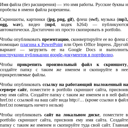
Имя файла (без расширения) — это имя работы. Русские буквы и
пробелы в имени файла разрешены.
Скриншоты, картинки (
jpg, png, gif
), флеш (
swf
), музыка (
mp
3
,
ogg, wav
), видео (
mp
4
, кодек h
264
) — публикуютс
автоматически. Достаточно их просто скопировать в port­fo­lio.
Чтобы опубликовать
презентацию
, сконвертируйте ее во флеш 
помощью
плагина к Pow­er­Point
или Open Office Impress. Другой
вариант — загрузить ее на Google Docs и выполнить
инструкции публикации google-документов в портфолио
.
Чтобы
прикрепить произвольный файл к скриншоту
создайте папку с таким же именем и скопируйте в нее
прикрепляемые файлы.
Чтобы опубликовать
ссылку на работающий выложенный н
сервере сайт
, поместите в port­fo­lio скриншот сайта, присвоив
ему имя сайта. Создайте папку с таким же именем и в ней файл
href.txt с ссылкой на ваш сайт вида http://… (кроме ссылки в файл
href.txt помещать ничего нельзя)
Чтобы опубликовать
сайт на локальном диске
, поместите 
port­fo­lio скриншот сайта, присвоив ему имя сайта. Создайте
папку с таким же именем и скопируйте туда свой сайт. Главная