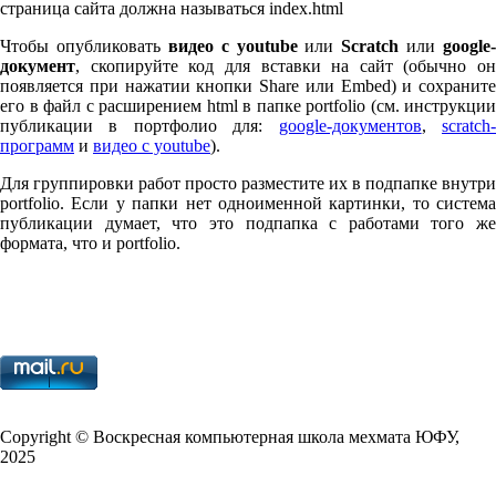
страница сайта должна называться index.html
Чтобы опубликовать
видео с youtube
или
Scratch
или
google-
документ
, скопируйте код для вставки на сайт (обычно он
появляется при нажатии кнопки Share или Embed) и сохраните
его в файл с расширением html в папке port­fo­lio (см. инструкции
публикации в портфолио для:
google-документов
,
scratch
программ
и
видео с youtube
).
Для группировки работ просто разместите их в подпапке внутри
port­fo­lio. Если у папки нет одноименной картинки, то система
публикации думает, что это подпапка с работами того же
формата, что и port­fo­lio.
Copy­right © Воскресная компьютерная школа мехмата
ЮФУ
,
2025