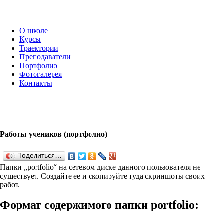
О школе
Курсы
Траектории
Преподаватели
Портфолио
Фотогалерея
Контакты
Работы учеников (портфолио)
Поделиться…
Папки „port­fo­lio“ на сетевом диске данного пользователя не
существует. Создайте ее и скопируйте туда скриншоты своих
работ.
Формат содержимого папки port­fo­lio: