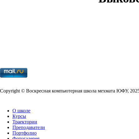
Copy­right © Воскресная компьютерная школа мехмата
ЮФУ
,
202
О школе
Курсы
Траектории
Преподаватели
Портфолио
Фотогалерея