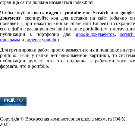
страница сайта должна называться index.html
Чтобы опубликовать
видео с youtube
или
Scratch
или
google-
документ
, скопируйте код для вставки на сайт (обычно он
появляется при нажатии кнопки Share или Embed) и сохраните
его в файл с расширением html в папке port­fo­lio (см. инструкции
публикации в портфолио для:
google-документов
,
scratch
программ
и
видео с youtube
).
Для группировки работ просто разместите их в подпапке внутри
port­fo­lio. Если у папки нет одноименной картинки, то система
публикации думает, что это подпапка с работами того же
формата, что и port­fo­lio.
Copy­right © Воскресная компьютерная школа мехмата
ЮФУ
,
2025