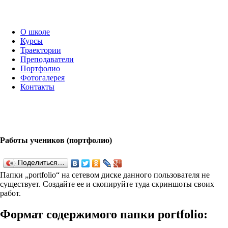
О школе
Курсы
Траектории
Преподаватели
Портфолио
Фотогалерея
Контакты
Работы учеников (портфолио)
Поделиться…
Папки „port­fo­lio“ на сетевом диске данного пользователя не
существует. Создайте ее и скопируйте туда скриншоты своих
работ.
Формат содержимого папки port­fo­lio: