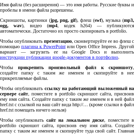
Имя файла (без расширения) — это имя работы. Русские буквы и
пробелы в имени файла разрешены.
Скриншоты, картинки (
jpg, png, gif
), флеш (
swf
), музыка (
mp
3
,
ogg, wav
), видео (
mp
4
, кодек h
264
) — публикуютс
автоматически. Достаточно их просто скопировать в port­fo­lio.
Чтобы опубликовать
презентацию
, сконвертируйте ее во флеш 
помощью
плагина к Pow­er­Point
или Open Office Impress. Другой
вариант — загрузить ее на Google Docs и выполнить
инструкции публикации google-документов в портфолио
.
Чтобы
прикрепить произвольный файл к скриншоту
создайте папку с таким же именем и скопируйте в нее
прикрепляемые файлы.
Чтобы опубликовать
ссылку на работающий выложенный н
сервере сайт
, поместите в port­fo­lio скриншот сайта, присвоив
ему имя сайта. Создайте папку с таким же именем и в ней файл
href.txt с ссылкой на ваш сайт вида http://… (кроме ссылки в файл
href.txt помещать ничего нельзя)
Чтобы опубликовать
сайт на локальном диске
, поместите 
port­fo­lio скриншот сайта, присвоив ему имя сайта. Создайте
папку с таким же именем и скопируйте туда свой сайт. Главная