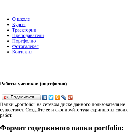
О школе
Курсы
Траектории
Преподаватели
Портфолио
Фотогалерея
Контакты
Работы учеников (портфолио)
Поделиться…
Папки „port­fo­lio“ на сетевом диске данного пользователя не
существует. Создайте ее и скопируйте туда скриншоты своих
работ.
Формат содержимого папки port­fo­lio: