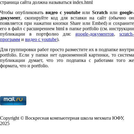
страница сайта должна называться index.html
Чтобы опубликовать
видео с youtube
или
Scratch
или
google-
документ
, скопируйте код для вставки на сайт (обычно он
появляется при нажатии кнопки Share или Embed) и сохраните
его в файл с расширением html в папке port­fo­lio (см. инструкции
публикации в портфолио для:
google-документов
,
scratch
программ
и
видео с youtube
).
Для группировки работ просто разместите их в подпапке внутри
port­fo­lio. Если у папки нет одноименной картинки, то система
публикации думает, что это подпапка с работами того же
формата, что и port­fo­lio.
Copy­right © Воскресная компьютерная школа мехмата
ЮФУ
,
2025