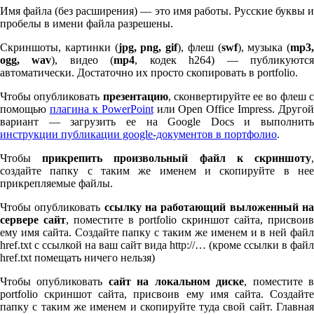
Имя файла (без расширения) — это имя работы. Русские буквы и
пробелы в имени файла разрешены.
Скриншоты, картинки (
jpg, png, gif
), флеш (
swf
), музыка (
mp
3
,
ogg, wav
), видео (
mp
4
, кодек h
264
) — публикуютс
автоматически. Достаточно их просто скопировать в port­fo­lio.
Чтобы опубликовать
презентацию
, сконвертируйте ее во флеш 
помощью
плагина к Pow­er­Point
или Open Office Impress. Другой
вариант — загрузить ее на Google Docs и выполнить
инструкции публикации google-документов в портфолио
.
Чтобы
прикрепить произвольный файл к скриншоту
создайте папку с таким же именем и скопируйте в нее
прикрепляемые файлы.
Чтобы опубликовать
ссылку на работающий выложенный н
сервере сайт
, поместите в port­fo­lio скриншот сайта, присвоив
ему имя сайта. Создайте папку с таким же именем и в ней файл
href.txt с ссылкой на ваш сайт вида http://… (кроме ссылки в файл
href.txt помещать ничего нельзя)
Чтобы опубликовать
сайт на локальном диске
, поместите 
port­fo­lio скриншот сайта, присвоив ему имя сайта. Создайте
папку с таким же именем и скопируйте туда свой сайт. Главная