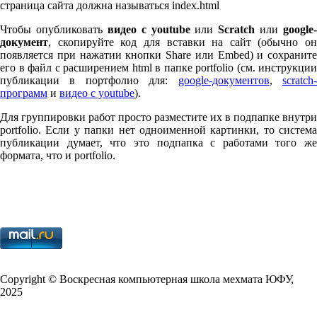
страница сайта должна называться index.html
Чтобы опубликовать
видео с youtube
или
Scratch
или
google-
документ
, скопируйте код для вставки на сайт (обычно он
появляется при нажатии кнопки Share или Embed) и сохраните
его в файл с расширением html в папке port­fo­lio (см. инструкции
публикации в портфолио для:
google-документов
,
scratch
программ
и
видео с youtube
).
Для группировки работ просто разместите их в подпапке внутри
port­fo­lio. Если у папки нет одноименной картинки, то система
публикации думает, что это подпапка с работами того же
формата, что и port­fo­lio.
Copy­right © Воскресная компьютерная школа мехмата
ЮФУ
,
2025