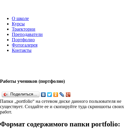
О школе
Курсы
Траектории
Преподаватели
Портфолио
Фотогалерея
Контакты
Работы учеников (портфолио)
Поделиться…
Папки „port­fo­lio“ на сетевом диске данного пользователя не
существует. Создайте ее и скопируйте туда скриншоты своих
работ.
Формат содержимого папки port­fo­lio: