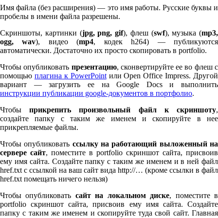
Имя файла (без расширения) — это имя работы. Русские буквы и
пробелы в имени файла разрешены.
Скриншоты, картинки (
jpg, png, gif
), флеш (
swf
), музыка (
mp
3
,
ogg, wav
), видео (
mp
4
, кодек h
264
) — публикуютс
автоматически. Достаточно их просто скопировать в port­fo­lio.
Чтобы опубликовать
презентацию
, сконвертируйте ее во флеш 
помощью
плагина к Pow­er­Point
или Open Office Impress. Другой
вариант — загрузить ее на Google Docs и выполнить
инструкции публикации google-документов в портфолио
.
Чтобы
прикрепить произвольный файл к скриншоту
создайте папку с таким же именем и скопируйте в нее
прикрепляемые файлы.
Чтобы опубликовать
ссылку на работающий выложенный н
сервере сайт
, поместите в port­fo­lio скриншот сайта, присвоив
ему имя сайта. Создайте папку с таким же именем и в ней файл
href.txt с ссылкой на ваш сайт вида http://… (кроме ссылки в файл
href.txt помещать ничего нельзя)
Чтобы опубликовать
сайт на локальном диске
, поместите 
port­fo­lio скриншот сайта, присвоив ему имя сайта. Создайте
папку с таким же именем и скопируйте туда свой сайт. Главная