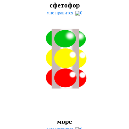
сфетофор
мне нравится
0
море